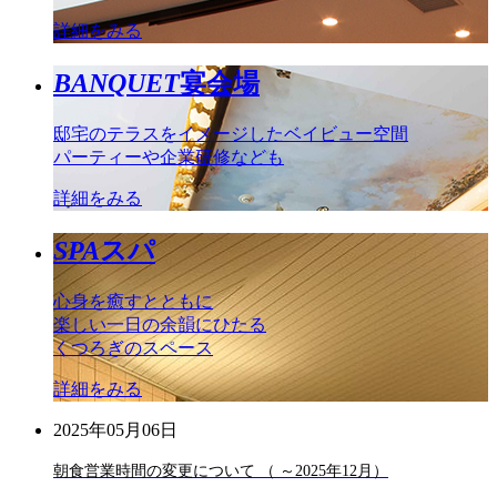
詳細をみる
BANQUET
宴会場
邸宅のテラスをイメージしたベイビュー空間
パーティーや企業研修なども
詳細をみる
SPA
スパ
心身を癒すとともに
楽しい一日の余韻にひたる
くつろぎのスペース
詳細をみる
2025年05月06日
朝食営業時間の変更について （ ～2025年12月）