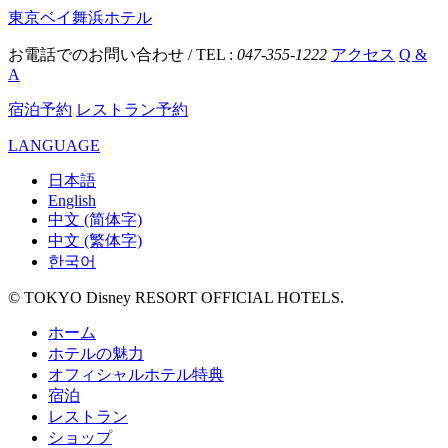
東京ベイ舞浜ホテル
お電話でのお問い合わせ / TEL :
047-355-1222
アクセス
Q &
A
宿泊予約
レストラン予約
LANGUAGE
日本語
English
中文 (简体字)
中文 (繁体字)
한국어
© TOKYO Disney RESORT OFFICIAL HOTELS.
ホーム
ホテルの魅力
オフィシャルホテル特典
宿泊
レストラン
ショップ