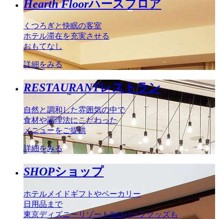
Hearth Floor
ハースフロア
くつろぎと快眠の客室
ホテル滞在を充実させる
おもてなし
詳細をみる
RESTAURANT
レストラン
自然と調和した雰囲気の中で
食材や調理法にこだわった
メニューをご提供
詳細をみる
SHOP
ショップ
ホテルメイドギフトやベーカリー
日用品まで
東京ディズニーリゾート®のパークグッズも