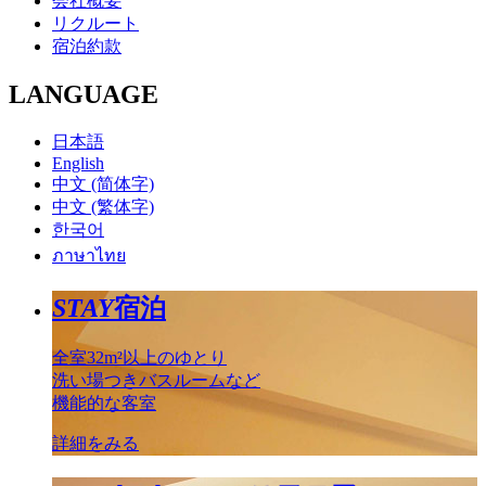
会社概要
リクルート
宿泊約款
LANGUAGE
日本語
English
中文 (简体字)
中文 (繁体字)
한국어
ภาษาไทย
STAY
宿泊
全室32m²以上のゆとり
洗い場つきバスルームなど
機能的な客室
詳細をみる