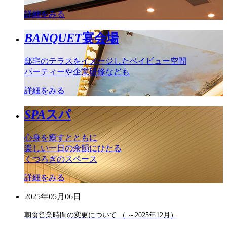
詳細をみる
BANQUET
宴会場
邸宅のテラスをイメージしたベイビュー空間
パーティーや企業研修なども
詳細をみる
SPA
スパ
心身を癒すとともに
楽しい一日の余韻にひたる
くつろぎのスペース
詳細をみる
2025年05月06日
朝食営業時間の変更について （ ～2025年12月）