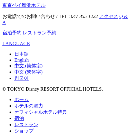
東京ベイ舞浜ホテル
お電話でのお問い合わせ / TEL :
047-355-1222
アクセス
Q &
A
宿泊予約
レストラン予約
LANGUAGE
日本語
English
中文 (简体字)
中文 (繁体字)
한국어
© TOKYO Disney RESORT OFFICIAL HOTELS.
ホーム
ホテルの魅力
オフィシャルホテル特典
宿泊
レストラン
ショップ