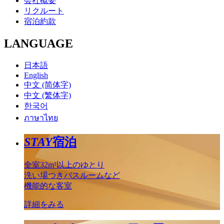
会社概要
リクルート
宿泊約款
LANGUAGE
日本語
English
中文 (简体字)
中文 (繁体字)
한국어
ภาษาไทย
STAY
宿泊
全室32m²以上のゆとり
洗い場つきバスルームなど
機能的な客室
詳細をみる