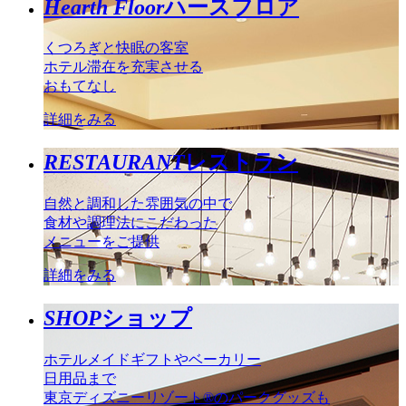
Hearth Floor
ハースフロア
くつろぎと快眠の客室
ホテル滞在を充実させる
おもてなし
詳細をみる
RESTAURANT
レストラン
自然と調和した雰囲気の中で
食材や調理法にこだわった
メニューをご提供
詳細をみる
SHOP
ショップ
ホテルメイドギフトやベーカリー
日用品まで
東京ディズニーリゾート®のパークグッズも