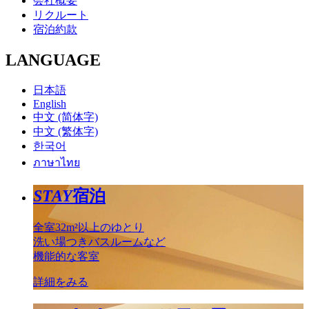
会社概要
リクルート
宿泊約款
LANGUAGE
日本語
English
中文 (简体字)
中文 (繁体字)
한국어
ภาษาไทย
STAY
宿泊
全室32m²以上のゆとり
洗い場つきバスルームなど
機能的な客室
詳細をみる