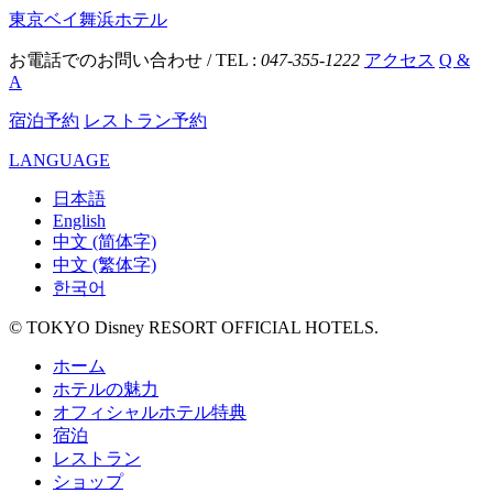
東京ベイ舞浜ホテル
お電話でのお問い合わせ / TEL :
047-355-1222
アクセス
Q &
A
宿泊予約
レストラン予約
LANGUAGE
日本語
English
中文 (简体字)
中文 (繁体字)
한국어
© TOKYO Disney RESORT OFFICIAL HOTELS.
ホーム
ホテルの魅力
オフィシャルホテル特典
宿泊
レストラン
ショップ