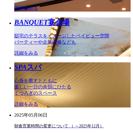
詳細をみる
BANQUET
宴会場
邸宅のテラスをイメージしたベイビュー空間
パーティーや企業研修なども
詳細をみる
SPA
スパ
心身を癒すとともに
楽しい一日の余韻にひたる
くつろぎのスペース
詳細をみる
2025年05月06日
朝食営業時間の変更について （ ～2025年12月）