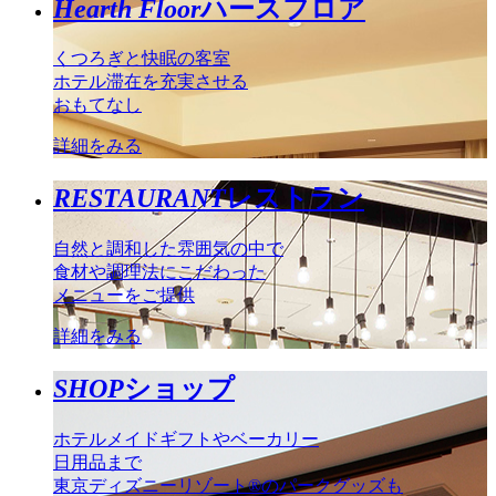
Hearth Floor
ハースフロア
くつろぎと快眠の客室
ホテル滞在を充実させる
おもてなし
詳細をみる
RESTAURANT
レストラン
自然と調和した雰囲気の中で
食材や調理法にこだわった
メニューをご提供
詳細をみる
SHOP
ショップ
ホテルメイドギフトやベーカリー
日用品まで
東京ディズニーリゾート®のパークグッズも