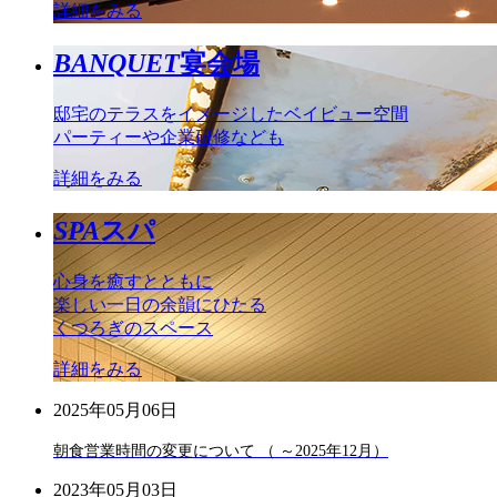
詳細をみる
BANQUET
宴会場
邸宅のテラスをイメージしたベイビュー空間
パーティーや企業研修なども
詳細をみる
SPA
スパ
心身を癒すとともに
楽しい一日の余韻にひたる
くつろぎのスペース
詳細をみる
2025年05月06日
朝食営業時間の変更について （ ～2025年12月）
2023年05月03日