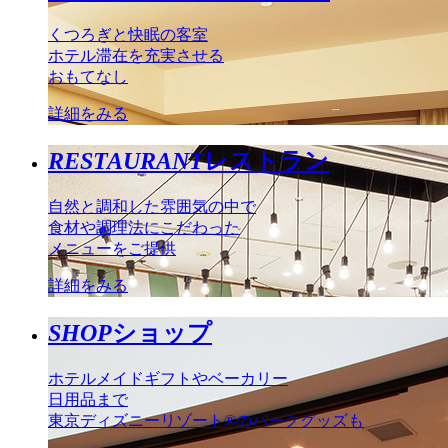
くつろぎと快眠の客室
ホテル滞在を充実させる
おもてなし
詳細をみる
RESTAURANT
レストラン
自然と調和した雰囲気の中で
食材や調理法にこだわった
メニューをご提供
詳細をみる
SHOP
ショップ
ホテルメイドギフトやベーカリー
日用品まで
東京ディズニーリゾート®のパークグッズも