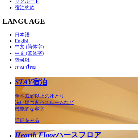
リクルート
宿泊約款
LANGUAGE
日本語
English
中文 (简体字)
中文 (繁体字)
한국어
ภาษาไทย
STAY
宿泊
全室32m²以上のゆとり
洗い場つきバスルームなど
機能的な客室
詳細をみる
Hearth Floor
ハースフロア