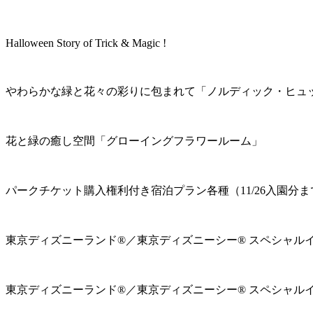
Halloween Story of Trick & Magic !
やわらかな緑と花々の彩りに包まれて「ノルディック・ヒュ
花と緑の癒し空間「グローイングフラワールーム」
パークチケット購入権利付き宿泊プラン各種（11/26入園分ま
東京ディズニーランド®／東京ディズニーシー® スペシャル
東京ディズニーランド®／東京ディズニーシー® スペシャル