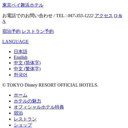
東京ベイ舞浜ホテル
お電話でのお問い合わせ / TEL :
047-355-1222
アクセス
Q &
A
宿泊予約
レストラン予約
LANGUAGE
日本語
English
中文 (简体字)
中文 (繁体字)
한국어
© TOKYO Disney RESORT OFFICIAL HOTELS.
ホーム
ホテルの魅力
オフィシャルホテル特典
宿泊
レストラン
ショップ