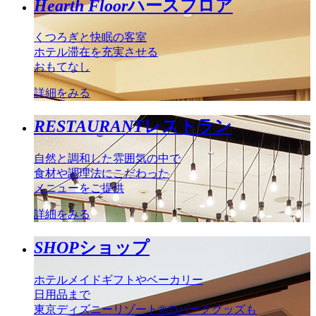
Hearth Floor
ハースフロア
くつろぎと快眠の客室
ホテル滞在を充実させる
おもてなし
詳細をみる
RESTAURANT
レストラン
自然と調和した雰囲気の中で
食材や調理法にこだわった
メニューをご提供
詳細をみる
SHOP
ショップ
ホテルメイドギフトやベーカリー
日用品まで
東京ディズニーリゾート®のパークグッズも