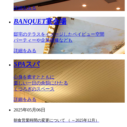
詳細をみる
BANQUET
宴会場
邸宅のテラスをイメージしたベイビュー空間
パーティーや企業研修なども
詳細をみる
SPA
スパ
心身を癒すとともに
楽しい一日の余韻にひたる
くつろぎのスペース
詳細をみる
2025年05月06日
朝食営業時間の変更について （ ～2025年12月）