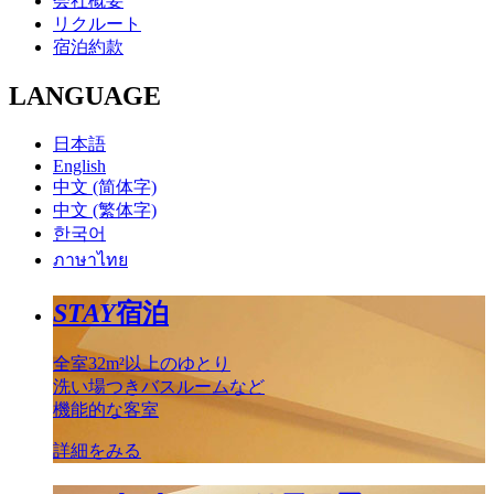
会社概要
リクルート
宿泊約款
LANGUAGE
日本語
English
中文 (简体字)
中文 (繁体字)
한국어
ภาษาไทย
STAY
宿泊
全室32m²以上のゆとり
洗い場つきバスルームなど
機能的な客室
詳細をみる