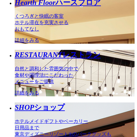
Hearth Floor
ハースフロア
くつろぎと快眠の客室
ホテル滞在を充実させる
おもてなし
詳細をみる
RESTAURANT
レストラン
自然と調和した雰囲気の中で
食材や調理法にこだわった
メニューをご提供
詳細をみる
SHOP
ショップ
ホテルメイドギフトやベーカリー
日用品まで
東京ディズニーリゾート®のパークグッズも