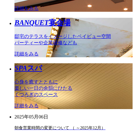
詳細をみる
BANQUET
宴会場
邸宅のテラスをイメージしたベイビュー空間
パーティーや企業研修なども
詳細をみる
SPA
スパ
心身を癒すとともに
楽しい一日の余韻にひたる
くつろぎのスペース
詳細をみる
2025年05月06日
朝食営業時間の変更について （ ～2025年12月）