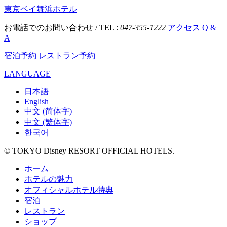
東京ベイ舞浜ホテル
お電話でのお問い合わせ / TEL :
047-355-1222
アクセス
Q &
A
宿泊予約
レストラン予約
LANGUAGE
日本語
English
中文 (简体字)
中文 (繁体字)
한국어
© TOKYO Disney RESORT OFFICIAL HOTELS.
ホーム
ホテルの魅力
オフィシャルホテル特典
宿泊
レストラン
ショップ