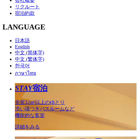
会社概要
リクルート
宿泊約款
LANGUAGE
日本語
English
中文 (简体字)
中文 (繁体字)
한국어
ภาษาไทย
STAY
宿泊
全室32m²以上のゆとり
洗い場つきバスルームなど
機能的な客室
詳細をみる