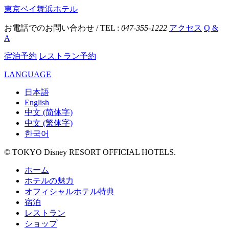
東京ベイ舞浜ホテル
お電話でのお問い合わせ / TEL :
047-355-1222
アクセス
Q &
A
宿泊予約
レストラン予約
LANGUAGE
日本語
English
中文 (简体字)
中文 (繁体字)
한국어
© TOKYO Disney RESORT OFFICIAL HOTELS.
ホーム
ホテルの魅力
オフィシャルホテル特典
宿泊
レストラン
ショップ