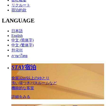
会社概要
リクルート
宿泊約款
LANGUAGE
日本語
English
中文 (简体字)
中文 (繁体字)
한국어
ภาษาไทย
STAY
宿泊
全室32m²以上のゆとり
洗い場つきバスルームなど
機能的な客室
詳細をみる