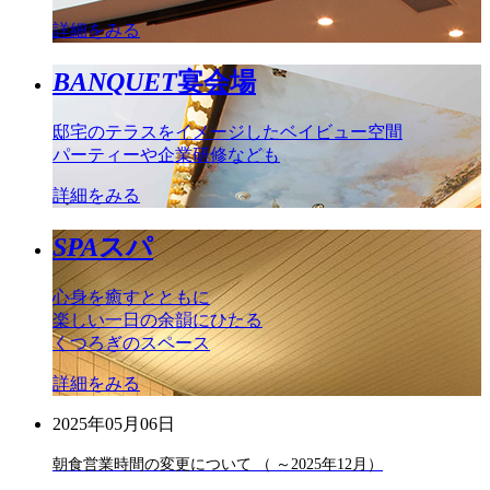
詳細をみる
BANQUET
宴会場
邸宅のテラスをイメージしたベイビュー空間
パーティーや企業研修なども
詳細をみる
SPA
スパ
心身を癒すとともに
楽しい一日の余韻にひたる
くつろぎのスペース
詳細をみる
2025年05月06日
朝食営業時間の変更について （ ～2025年12月）