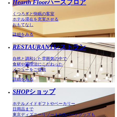
Hearth Floor
ハースフロア
くつろぎと快眠の客室
ホテル滞在を充実させる
おもてなし
詳細をみる
RESTAURANT
レストラン
自然と調和した雰囲気の中で
食材や調理法にこだわった
メニューをご提供
詳細をみる
SHOP
ショップ
ホテルメイドギフトやベーカリー
日用品まで
東京ディズニーリゾート®のパークグッズも