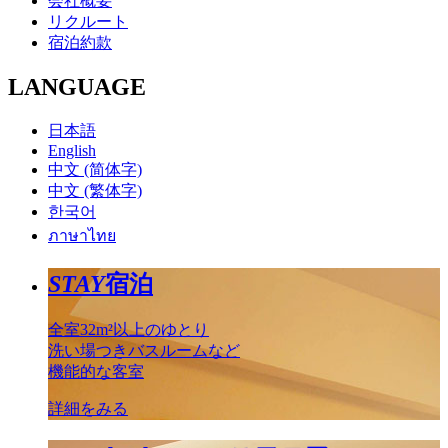
会社概要
リクルート
宿泊約款
LANGUAGE
日本語
English
中文 (简体字)
中文 (繁体字)
한국어
ภาษาไทย
STAY
宿泊
全室32m²以上のゆとり
洗い場つきバスルームなど
機能的な客室
詳細をみる