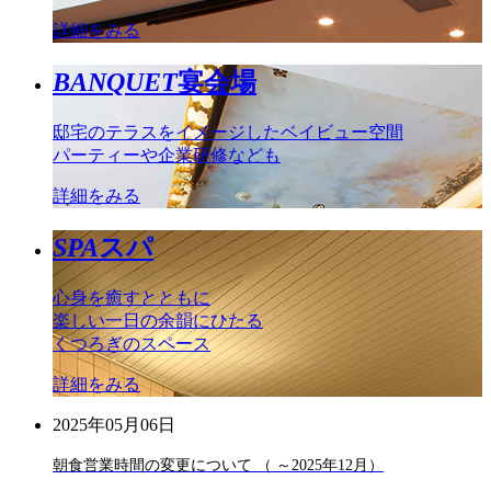
詳細をみる
BANQUET
宴会場
邸宅のテラスをイメージしたベイビュー空間
パーティーや企業研修なども
詳細をみる
SPA
スパ
心身を癒すとともに
楽しい一日の余韻にひたる
くつろぎのスペース
詳細をみる
2025年05月06日
朝食営業時間の変更について （ ～2025年12月）