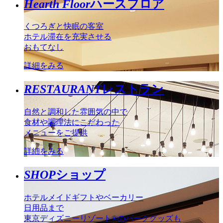
Hearth Floor
ハースフロア
くつろぎと快眠の客室
ホテル滞在を充実させる
おもてなし
詳細をみる
RESTAURANT
レストラン
自然と調和した雰囲気の中で
食材や調理法にこだわった
メニューをご提供
詳細をみる
SHOP
ショップ
ホテルメイドギフトやベーカリー
日用品まで
東京ディズニーリゾート®のパークグッズも