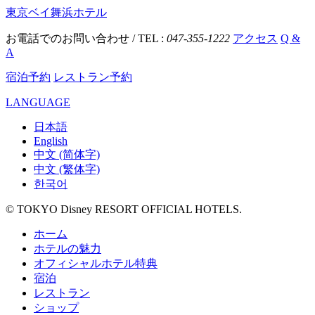
東京ベイ舞浜ホテル
お電話でのお問い合わせ / TEL :
047-355-1222
アクセス
Q &
A
宿泊予約
レストラン予約
LANGUAGE
日本語
English
中文 (简体字)
中文 (繁体字)
한국어
© TOKYO Disney RESORT OFFICIAL HOTELS.
ホーム
ホテルの魅力
オフィシャルホテル特典
宿泊
レストラン
ショップ