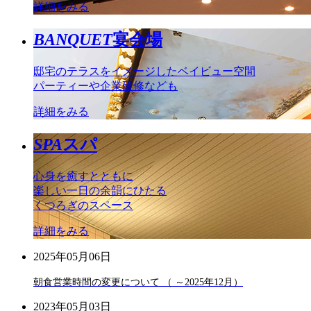
詳細をみる
BANQUET
宴会場
邸宅のテラスをイメージしたベイビュー空間
パーティーや企業研修なども
詳細をみる
SPA
スパ
心身を癒すとともに
楽しい一日の余韻にひたる
くつろぎのスペース
詳細をみる
2025年05月06日
朝食営業時間の変更について （ ～2025年12月）
2023年05月03日