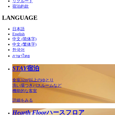
リクルート
宿泊約款
LANGUAGE
日本語
English
中文 (简体字)
中文 (繁体字)
한국어
ภาษาไทย
STAY
宿泊
全室32m²以上のゆとり
洗い場つきバスルームなど
機能的な客室
詳細をみる
Hearth Floor
ハースフロア