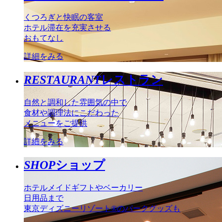
くつろぎと快眠の客室
ホテル滞在を充実させる
おもてなし
詳細をみる
RESTAURANT
レストラン
自然と調和した雰囲気の中で
食材や調理法にこだわった
メニューをご提供
詳細をみる
SHOP
ショップ
ホテルメイドギフトやベーカリー
日用品まで
東京ディズニーリゾート®のパークグッズも