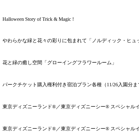
Halloween Story of Trick & Magic !
やわらかな緑と花々の彩りに包まれて「ノルディック・ヒュ
花と緑の癒し空間「グローイングフラワールーム」
パークチケット購入権利付き宿泊プラン各種（11/26入園分ま
東京ディズニーランド®／東京ディズニーシー® スペシャル
東京ディズニーランド®／東京ディズニーシー® スペシャル