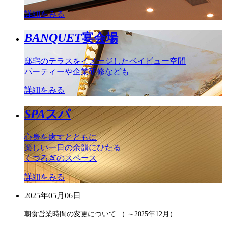
詳細をみる
BANQUET
宴会場
邸宅のテラスをイメージしたベイビュー空間
パーティーや企業研修なども
詳細をみる
SPA
スパ
心身を癒すとともに
楽しい一日の余韻にひたる
くつろぎのスペース
詳細をみる
2025年05月06日
朝食営業時間の変更について （ ～2025年12月）