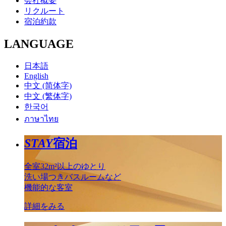
会社概要
リクルート
宿泊約款
LANGUAGE
日本語
English
中文 (简体字)
中文 (繁体字)
한국어
ภาษาไทย
STAY
宿泊
全室32m²以上のゆとり
洗い場つきバスルームなど
機能的な客室
詳細をみる