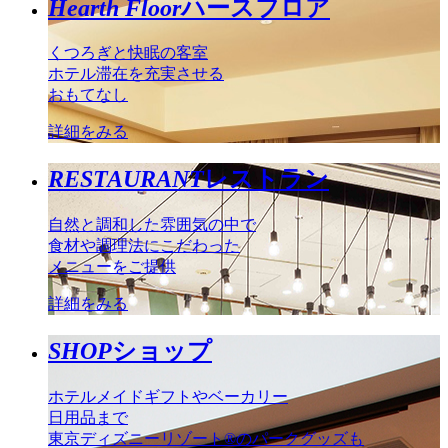
Hearth Floor
ハースフロア
くつろぎと快眠の客室
ホテル滞在を充実させる
おもてなし
詳細をみる
RESTAURANT
レストラン
自然と調和した雰囲気の中で
食材や調理法にこだわった
メニューをご提供
詳細をみる
SHOP
ショップ
ホテルメイドギフトやベーカリー
日用品まで
東京ディズニーリゾート®のパークグッズも