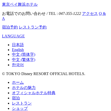
東京ベイ舞浜ホテル
お電話でのお問い合わせ / TEL :
047-355-1222
アクセス
Q &
A
宿泊予約
レストラン予約
LANGUAGE
日本語
English
中文 (简体字)
中文 (繁体字)
한국어
© TOKYO Disney RESORT OFFICIAL HOTELS.
ホーム
ホテルの魅力
オフィシャルホテル特典
宿泊
レストラン
ショップ