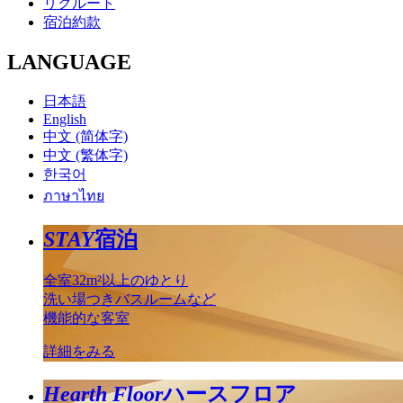
リクルート
宿泊約款
LANGUAGE
日本語
English
中文 (简体字)
中文 (繁体字)
한국어
ภาษาไทย
STAY
宿泊
全室32m²以上のゆとり
洗い場つきバスルームなど
機能的な客室
詳細をみる
Hearth Floor
ハースフロア