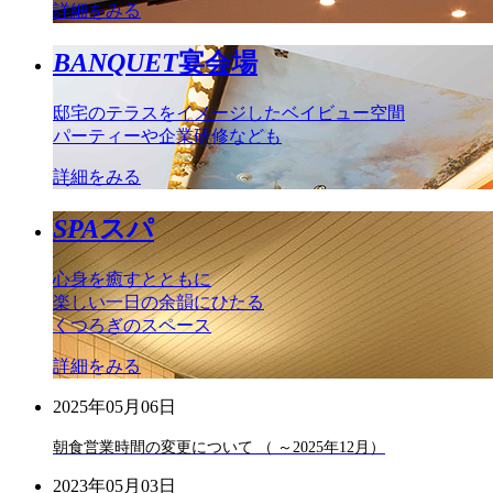
詳細をみる
BANQUET
宴会場
邸宅のテラスをイメージしたベイビュー空間
パーティーや企業研修なども
詳細をみる
SPA
スパ
心身を癒すとともに
楽しい一日の余韻にひたる
くつろぎのスペース
詳細をみる
2025年05月06日
朝食営業時間の変更について （ ～2025年12月）
2023年05月03日