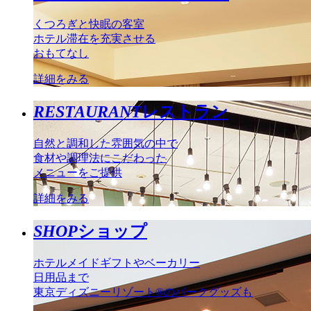
くつろぎと快眠の客室
ホテル滞在を充実させる
おもてなし
詳細をみる
RESTAURANT
レストラン
自然と調和した雰囲気の中で
食材や調理法にこだわった
メニューをご提供
詳細をみる
SHOP
ショップ
ホテルメイドギフトやベーカリー
日用品まで
東京ディズニーリゾート®のパークグッズも