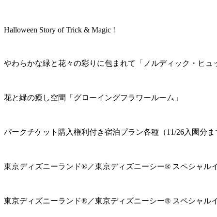
Halloween Story of Trick & Magic !
やわらかな緑と花々の彩りに包まれて「ノルディック・ヒュ
花と緑の癒し空間「グローイングフラワールーム」
パークチケット購入権利付き宿泊プラン各種（11/26入園分ま
東京ディズニーランド®／東京ディズニーシー® スペシャル
東京ディズニーランド®／東京ディズニーシー® スペシャル