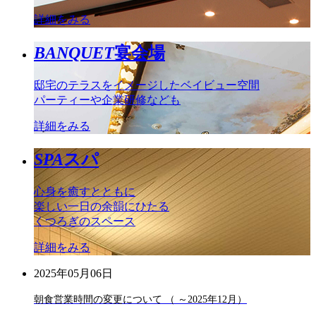
詳細をみる
BANQUET
宴会場
邸宅のテラスをイメージしたベイビュー空間
パーティーや企業研修なども
詳細をみる
SPA
スパ
心身を癒すとともに
楽しい一日の余韻にひたる
くつろぎのスペース
詳細をみる
2025年05月06日
朝食営業時間の変更について （ ～2025年12月）