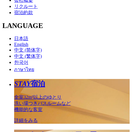
会社概要
リクルート
宿泊約款
LANGUAGE
日本語
English
中文 (简体字)
中文 (繁体字)
한국어
ภาษาไทย
STAY
宿泊
全室32m²以上のゆとり
洗い場つきバスルームなど
機能的な客室
詳細をみる