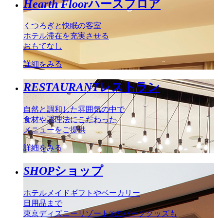
Hearth Floor
ハースフロア
くつろぎと快眠の客室
ホテル滞在を充実させる
おもてなし
詳細をみる
RESTAURANT
レストラン
自然と調和した雰囲気の中で
食材や調理法にこだわった
メニューをご提供
詳細をみる
SHOP
ショップ
ホテルメイドギフトやベーカリー
日用品まで
東京ディズニーリゾート®のパークグッズも