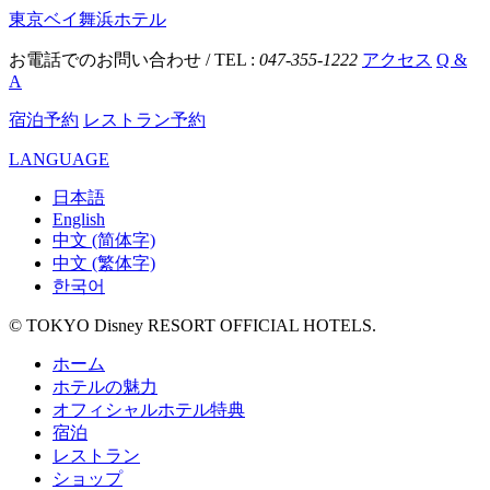
東京ベイ舞浜ホテル
お電話でのお問い合わせ / TEL :
047-355-1222
アクセス
Q &
A
宿泊予約
レストラン予約
LANGUAGE
日本語
English
中文 (简体字)
中文 (繁体字)
한국어
© TOKYO Disney RESORT OFFICIAL HOTELS.
ホーム
ホテルの魅力
オフィシャルホテル特典
宿泊
レストラン
ショップ