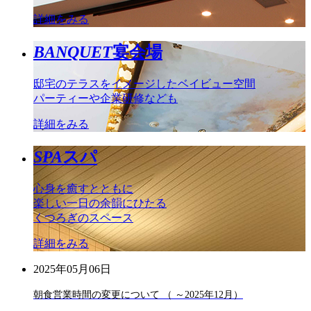
詳細をみる
BANQUET
宴会場
邸宅のテラスをイメージしたベイビュー空間
パーティーや企業研修なども
詳細をみる
SPA
スパ
心身を癒すとともに
楽しい一日の余韻にひたる
くつろぎのスペース
詳細をみる
2025年05月06日
朝食営業時間の変更について （ ～2025年12月）