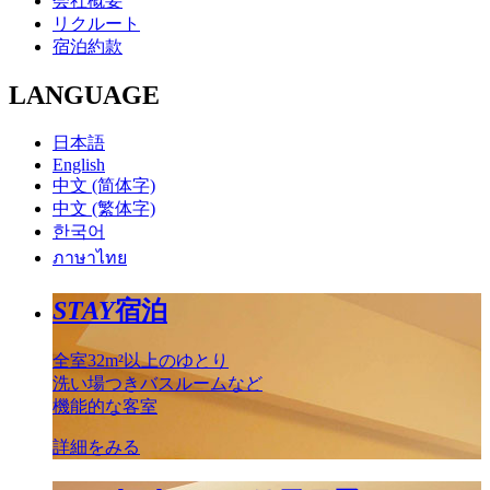
会社概要
リクルート
宿泊約款
LANGUAGE
日本語
English
中文 (简体字)
中文 (繁体字)
한국어
ภาษาไทย
STAY
宿泊
全室32m²以上のゆとり
洗い場つきバスルームなど
機能的な客室
詳細をみる