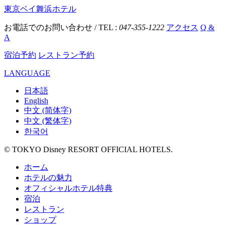
東京ベイ舞浜ホテル
お電話でのお問い合わせ / TEL :
047-355-1222
アクセス
Q &
A
宿泊予約
レストラン予約
LANGUAGE
日本語
English
中文 (简体字)
中文 (繁体字)
한국어
© TOKYO Disney RESORT OFFICIAL HOTELS.
ホーム
ホテルの魅力
オフィシャルホテル特典
宿泊
レストラン
ショップ