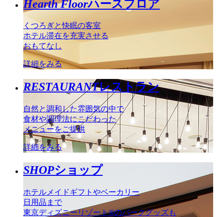
Hearth Floor
ハースフロア
くつろぎと快眠の客室
ホテル滞在を充実させる
おもてなし
詳細をみる
RESTAURANT
レストラン
自然と調和した雰囲気の中で
食材や調理法にこだわった
メニューをご提供
詳細をみる
SHOP
ショップ
ホテルメイドギフトやベーカリー
日用品まで
東京ディズニーリゾート®のパークグッズも