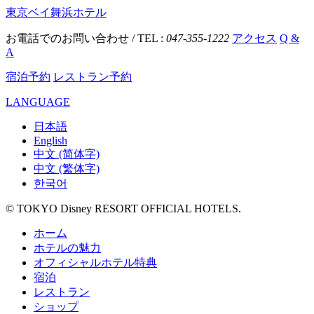
東京ベイ舞浜ホテル
お電話でのお問い合わせ / TEL :
047-355-1222
アクセス
Q &
A
宿泊予約
レストラン予約
LANGUAGE
日本語
English
中文 (简体字)
中文 (繁体字)
한국어
© TOKYO Disney RESORT OFFICIAL HOTELS.
ホーム
ホテルの魅力
オフィシャルホテル特典
宿泊
レストラン
ショップ