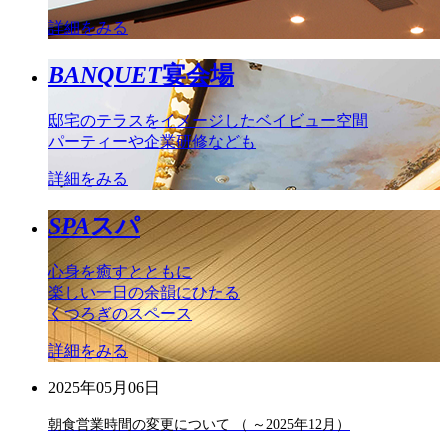
詳細をみる
BANQUET
宴会場
邸宅のテラスをイメージしたベイビュー空間
パーティーや企業研修なども
詳細をみる
SPA
スパ
心身を癒すとともに
楽しい一日の余韻にひたる
くつろぎのスペース
詳細をみる
2025年05月06日
朝食営業時間の変更について （ ～2025年12月）