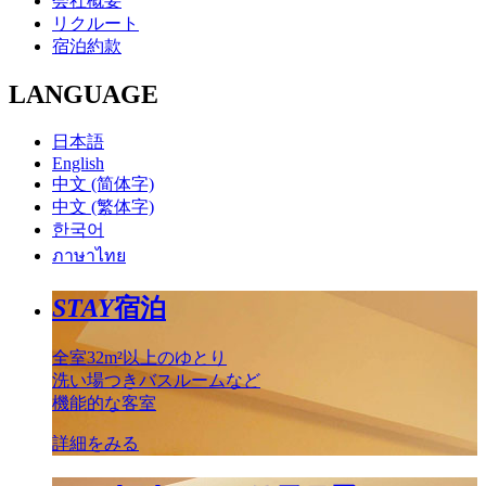
会社概要
リクルート
宿泊約款
LANGUAGE
日本語
English
中文 (简体字)
中文 (繁体字)
한국어
ภาษาไทย
STAY
宿泊
全室32m²以上のゆとり
洗い場つきバスルームなど
機能的な客室
詳細をみる