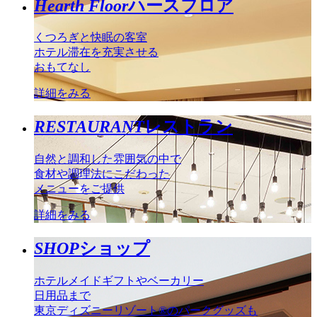
Hearth Floor
ハースフロア
くつろぎと快眠の客室
ホテル滞在を充実させる
おもてなし
詳細をみる
RESTAURANT
レストラン
自然と調和した雰囲気の中で
食材や調理法にこだわった
メニューをご提供
詳細をみる
SHOP
ショップ
ホテルメイドギフトやベーカリー
日用品まで
東京ディズニーリゾート®のパークグッズも