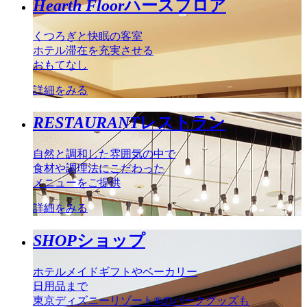
Hearth Floor
ハースフロア
くつろぎと快眠の客室
ホテル滞在を充実させる
おもてなし
詳細をみる
RESTAURANT
レストラン
自然と調和した雰囲気の中で
食材や調理法にこだわった
メニューをご提供
詳細をみる
SHOP
ショップ
ホテルメイドギフトやベーカリー
日用品まで
東京ディズニーリゾート®のパークグッズも