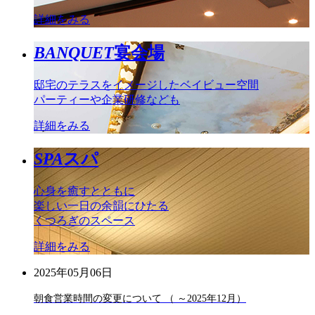
詳細をみる
BANQUET
宴会場
邸宅のテラスをイメージしたベイビュー空間
パーティーや企業研修なども
詳細をみる
SPA
スパ
心身を癒すとともに
楽しい一日の余韻にひたる
くつろぎのスペース
詳細をみる
2025年05月06日
朝食営業時間の変更について （ ～2025年12月）