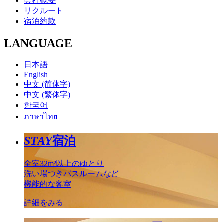
会社概要
リクルート
宿泊約款
LANGUAGE
日本語
English
中文 (简体字)
中文 (繁体字)
한국어
ภาษาไทย
STAY
宿泊
全室32m²以上のゆとり
洗い場つきバスルームなど
機能的な客室
詳細をみる