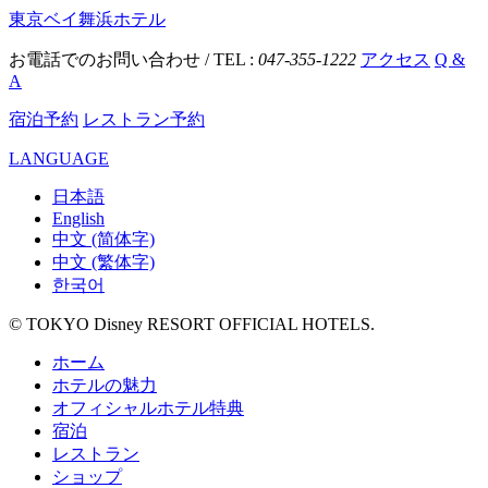
東京ベイ舞浜ホテル
お電話でのお問い合わせ / TEL :
047-355-1222
アクセス
Q &
A
宿泊予約
レストラン予約
LANGUAGE
日本語
English
中文 (简体字)
中文 (繁体字)
한국어
© TOKYO Disney RESORT OFFICIAL HOTELS.
ホーム
ホテルの魅力
オフィシャルホテル特典
宿泊
レストラン
ショップ