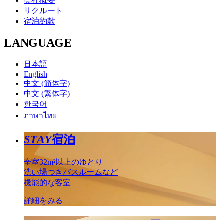
会社概要
リクルート
宿泊約款
LANGUAGE
日本語
English
中文 (简体字)
中文 (繁体字)
한국어
ภาษาไทย
STAY
宿泊
全室32m²以上のゆとり
洗い場つきバスルームなど
機能的な客室
詳細をみる