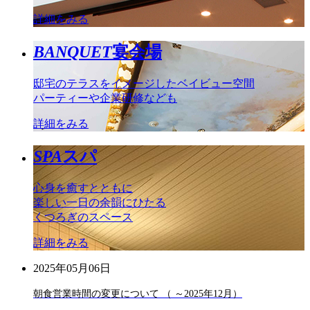
詳細をみる
BANQUET
宴会場
邸宅のテラスをイメージしたベイビュー空間
パーティーや企業研修なども
詳細をみる
SPA
スパ
心身を癒すとともに
楽しい一日の余韻にひたる
くつろぎのスペース
詳細をみる
2025年05月06日
朝食営業時間の変更について （ ～2025年12月）