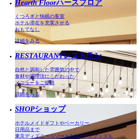
Hearth Floor
ハースフロア
くつろぎと快眠の客室
ホテル滞在を充実させる
おもてなし
詳細をみる
RESTAURANT
レストラン
自然と調和した雰囲気の中で
食材や調理法にこだわった
メニューをご提供
詳細をみる
SHOP
ショップ
ホテルメイドギフトやベーカリー
日用品まで
東京ディズニーリゾート®のパークグッズも