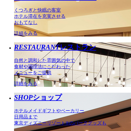
くつろぎと快眠の客室
ホテル滞在を充実させる
おもてなし
詳細をみる
RESTAURANT
レストラン
自然と調和した雰囲気の中で
食材や調理法にこだわった
メニューをご提供
詳細をみる
SHOP
ショップ
ホテルメイドギフトやベーカリー
日用品まで
東京ディズニーリゾート®のパークグッズも