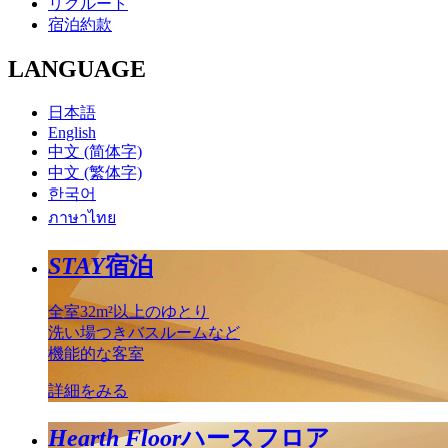
リクルート
宿泊約款
LANGUAGE
日本語
English
中文 (简体字)
中文 (繁体字)
한국어
ภาษาไทย
STAY
宿泊
全室32m²以上のゆとり
洗い場つきバスルームなど
機能的な客室
詳細をみる
Hearth Floor
ハースフロア