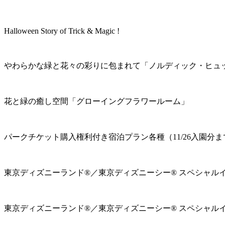
Halloween Story of Trick & Magic !
やわらかな緑と花々の彩りに包まれて「ノルディック・ヒュ
花と緑の癒し空間「グローイングフラワールーム」
パークチケット購入権利付き宿泊プラン各種（11/26入園分ま
東京ディズニーランド®／東京ディズニーシー® スペシャル
東京ディズニーランド®／東京ディズニーシー® スペシャル