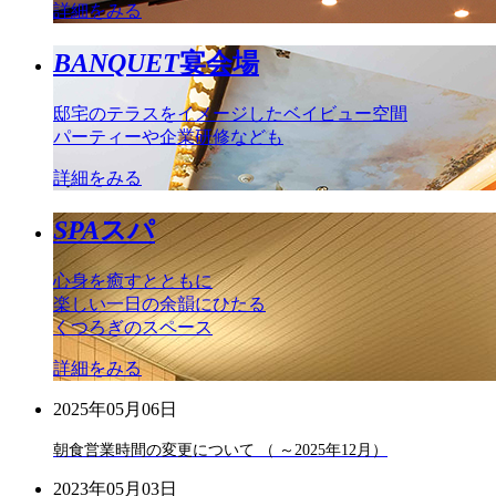
詳細をみる
BANQUET
宴会場
邸宅のテラスをイメージしたベイビュー空間
パーティーや企業研修なども
詳細をみる
SPA
スパ
心身を癒すとともに
楽しい一日の余韻にひたる
くつろぎのスペース
詳細をみる
2025年05月06日
朝食営業時間の変更について （ ～2025年12月）
2023年05月03日