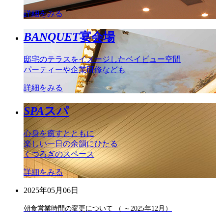
詳細をみる
BANQUET
宴会場
邸宅のテラスをイメージしたベイビュー空間
パーティーや企業研修なども
詳細をみる
SPA
スパ
心身を癒すとともに
楽しい一日の余韻にひたる
くつろぎのスペース
詳細をみる
2025年05月06日
朝食営業時間の変更について （ ～2025年12月）