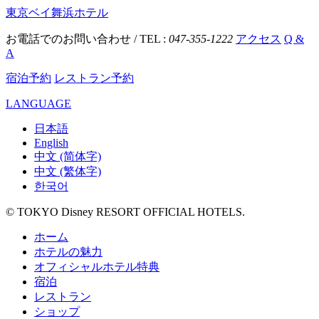
東京ベイ舞浜ホテル
お電話でのお問い合わせ / TEL :
047-355-1222
アクセス
Q &
A
宿泊予約
レストラン予約
LANGUAGE
日本語
English
中文 (简体字)
中文 (繁体字)
한국어
© TOKYO Disney RESORT OFFICIAL HOTELS.
ホーム
ホテルの魅力
オフィシャルホテル特典
宿泊
レストラン
ショップ