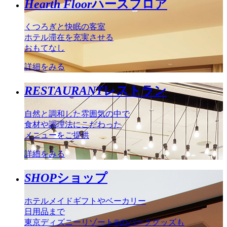
Hearth Floor
ハースフロア
くつろぎと快眠の客室
ホテル滞在を充実させる
おもてなし
詳細をみる
RESTAURANT
レストラン
自然と調和した雰囲気の中で
食材や調理法にこだわった
メニューをご提供
詳細をみる
SHOP
ショップ
ホテルメイドギフトやベーカリー
日用品まで
東京ディズニーリゾート®のパークグッズも