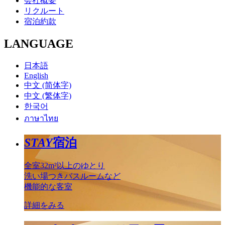
会社概要
リクルート
宿泊約款
LANGUAGE
日本語
English
中文 (简体字)
中文 (繁体字)
한국어
ภาษาไทย
STAY
宿泊
全室32m²以上のゆとり
洗い場つきバスルームなど
機能的な客室
詳細をみる