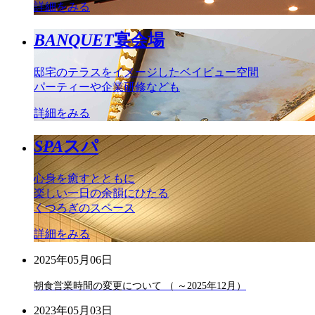
詳細をみる
BANQUET
宴会場
邸宅のテラスをイメージしたベイビュー空間
パーティーや企業研修なども
詳細をみる
SPA
スパ
心身を癒すとともに
楽しい一日の余韻にひたる
くつろぎのスペース
詳細をみる
2025年05月06日
朝食営業時間の変更について （ ～2025年12月）
2023年05月03日