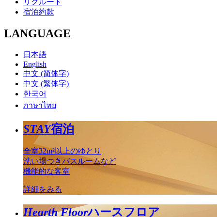
リクルート
宿泊約款
LANGUAGE
日本語
English
中文 (简体字)
中文 (繁体字)
한국어
ภาษาไทย
STAY
宿泊
全室32m²以上のゆとり
洗い場つきバスルームなど
機能的な客室
詳細をみる
Hearth Floor
ハースフロア