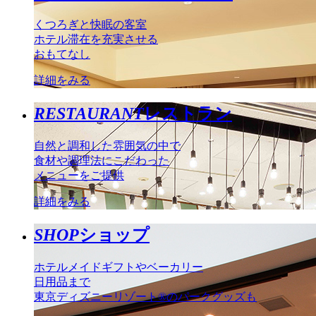
くつろぎと快眠の客室
ホテル滞在を充実させる
おもてなし
詳細をみる
RESTAURANT
レストラン
自然と調和した雰囲気の中で
食材や調理法にこだわった
メニューをご提供
詳細をみる
SHOP
ショップ
ホテルメイドギフトやベーカリー
日用品まで
東京ディズニーリゾート®のパークグッズも