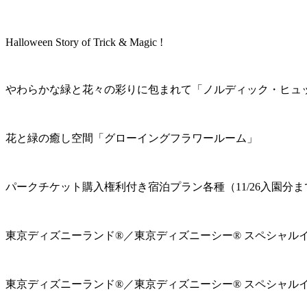
Halloween Story of Trick & Magic !
やわらかな緑と花々の彩りに包まれて「ノルディック・ヒュ
花と緑の癒し空間「グローイングフラワールーム」
パークチケット購入権利付き宿泊プラン各種（11/26入園分ま
東京ディズニーランド®／東京ディズニーシー® スペシャル
東京ディズニーランド®／東京ディズニーシー® スペシャル