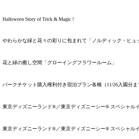
Halloween Story of Trick & Magic !
やわらかな緑と花々の彩りに包まれて「ノルディック・ヒュ
花と緑の癒し空間「グローイングフラワールーム」
パークチケット購入権利付き宿泊プラン各種（11/26入園分ま
東京ディズニーランド®／東京ディズニーシー® スペシャル
東京ディズニーランド®／東京ディズニーシー® スペシャル