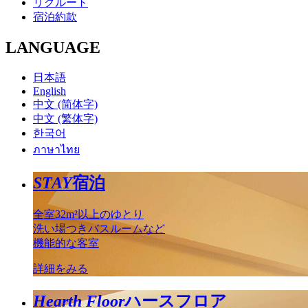
リクルート
宿泊約款
LANGUAGE
日本語
English
中文 (简体字)
中文 (繁体字)
한국어
ภาษาไทย
STAY
宿泊
全室32m²以上のゆとり
洗い場つきバスルームなど
機能的な客室
詳細をみる
Hearth Floor
ハースフロア