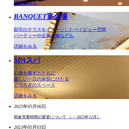
詳細をみる
BANQUET
宴会場
邸宅のテラスをイメージしたベイビュー空間
パーティーや企業研修なども
詳細をみる
SPA
スパ
心身を癒すとともに
楽しい一日の余韻にひたる
くつろぎのスペース
詳細をみる
2025年05月06日
朝食営業時間の変更について （ ～2025年12月）
2023年05月03日