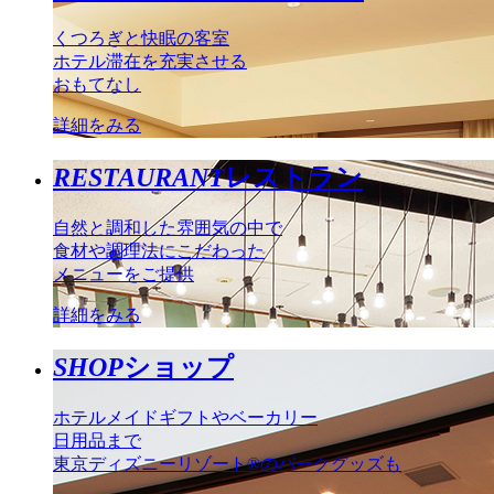
くつろぎと快眠の客室
ホテル滞在を充実させる
おもてなし
詳細をみる
RESTAURANT
レストラン
自然と調和した雰囲気の中で
食材や調理法にこだわった
メニューをご提供
詳細をみる
SHOP
ショップ
ホテルメイドギフトやベーカリー
日用品まで
東京ディズニーリゾート®のパークグッズも