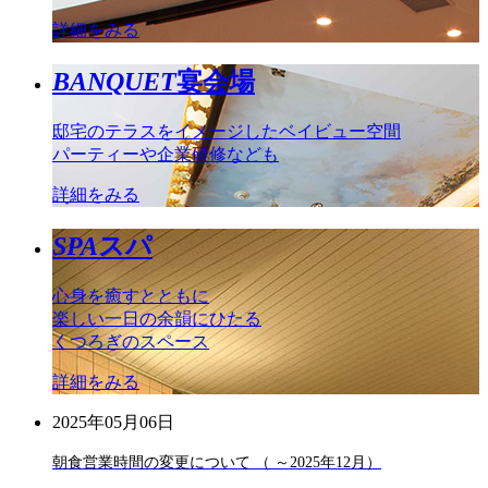
詳細をみる
BANQUET
宴会場
邸宅のテラスをイメージしたベイビュー空間
パーティーや企業研修なども
詳細をみる
SPA
スパ
心身を癒すとともに
楽しい一日の余韻にひたる
くつろぎのスペース
詳細をみる
2025年05月06日
朝食営業時間の変更について （ ～2025年12月）