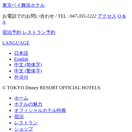
東京ベイ舞浜ホテル
お電話でのお問い合わせ / TEL :
047-355-1222
アクセス
Q &
A
宿泊予約
レストラン予約
LANGUAGE
日本語
English
中文 (简体字)
中文 (繁体字)
한국어
© TOKYO Disney RESORT OFFICIAL HOTELS.
ホーム
ホテルの魅力
オフィシャルホテル特典
宿泊
レストラン
ショップ