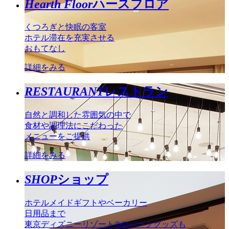
Hearth Floor
ハースフロア
くつろぎと快眠の客室
ホテル滞在を充実させる
おもてなし
詳細をみる
RESTAURANT
レストラン
自然と調和した雰囲気の中で
食材や調理法にこだわった
メニューをご提供
詳細をみる
SHOP
ショップ
ホテルメイドギフトやベーカリー
日用品まで
東京ディズニーリゾート®のパークグッズも