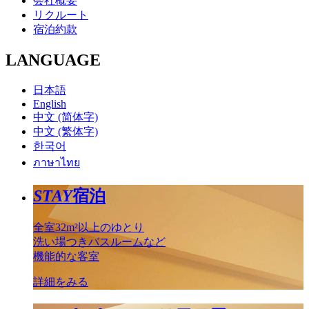
会社概要
リクルート
宿泊約款
LANGUAGE
日本語
English
中文 (简体字)
中文 (繁体字)
한국어
ภาษาไทย
STAY
宿泊
全室32m²以上のゆとり
洗い場つきバスルームなど
機能的な客室
詳細をみる