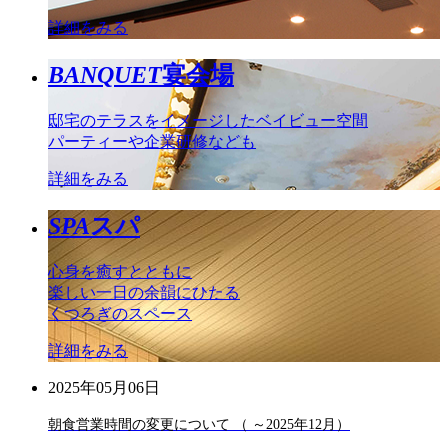
詳細をみる
BANQUET
宴会場
邸宅のテラスをイメージしたベイビュー空間
パーティーや企業研修なども
詳細をみる
SPA
スパ
心身を癒すとともに
楽しい一日の余韻にひたる
くつろぎのスペース
詳細をみる
2025年05月06日
朝食営業時間の変更について （ ～2025年12月）