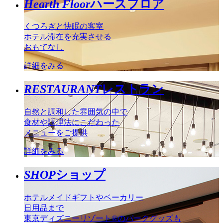
Hearth Floor
ハースフロア
くつろぎと快眠の客室
ホテル滞在を充実させる
おもてなし
詳細をみる
RESTAURANT
レストラン
自然と調和した雰囲気の中で
食材や調理法にこだわった
メニューをご提供
詳細をみる
SHOP
ショップ
ホテルメイドギフトやベーカリー
日用品まで
東京ディズニーリゾート®のパークグッズも