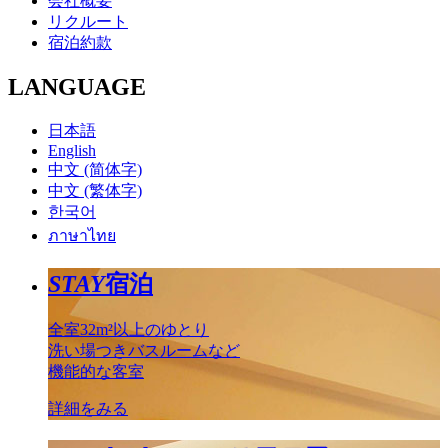
会社概要
リクルート
宿泊約款
LANGUAGE
日本語
English
中文 (简体字)
中文 (繁体字)
한국어
ภาษาไทย
STAY
宿泊
全室32m²以上のゆとり
洗い場つきバスルームなど
機能的な客室
詳細をみる