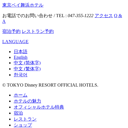
東京ベイ舞浜ホテル
お電話でのお問い合わせ / TEL :
047-355-1222
アクセス
Q &
A
宿泊予約
レストラン予約
LANGUAGE
日本語
English
中文 (简体字)
中文 (繁体字)
한국어
© TOKYO Disney RESORT OFFICIAL HOTELS.
ホーム
ホテルの魅力
オフィシャルホテル特典
宿泊
レストラン
ショップ