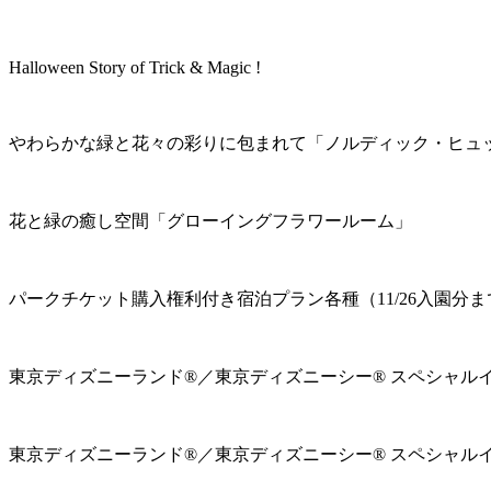
Halloween Story of Trick & Magic !
やわらかな緑と花々の彩りに包まれて「ノルディック・ヒュ
花と緑の癒し空間「グローイングフラワールーム」
パークチケット購入権利付き宿泊プラン各種（11/26入園分ま
東京ディズニーランド®／東京ディズニーシー® スペシャル
東京ディズニーランド®／東京ディズニーシー® スペシャル