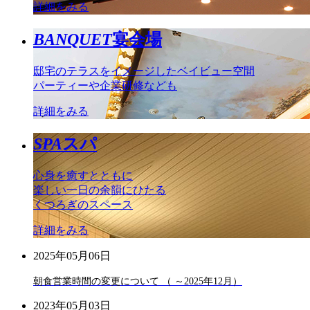
詳細をみる
BANQUET
宴会場
邸宅のテラスをイメージしたベイビュー空間
パーティーや企業研修なども
詳細をみる
SPA
スパ
心身を癒すとともに
楽しい一日の余韻にひたる
くつろぎのスペース
詳細をみる
2025年05月06日
朝食営業時間の変更について （ ～2025年12月）
2023年05月03日