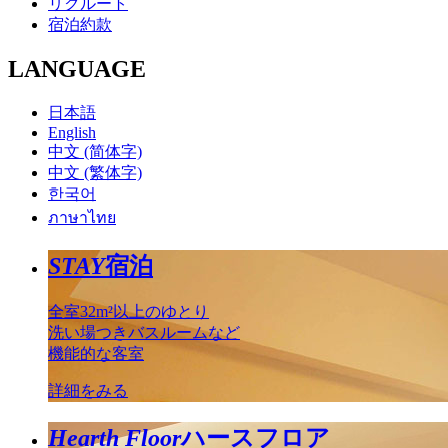
リクルート
宿泊約款
LANGUAGE
日本語
English
中文 (简体字)
中文 (繁体字)
한국어
ภาษาไทย
STAY
宿泊
全室32m²以上のゆとり
洗い場つきバスルームなど
機能的な客室
詳細をみる
Hearth Floor
ハースフロア