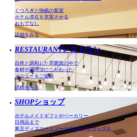
くつろぎと快眠の客室
ホテル滞在を充実させる
おもてなし
詳細をみる
RESTAURANT
レストラン
自然と調和した雰囲気の中で
食材や調理法にこだわった
メニューをご提供
詳細をみる
SHOP
ショップ
ホテルメイドギフトやベーカリー
日用品まで
東京ディズニーリゾート®のパークグッズも