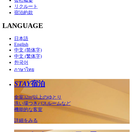
会社概要
リクルート
宿泊約款
LANGUAGE
日本語
English
中文 (简体字)
中文 (繁体字)
한국어
ภาษาไทย
STAY
宿泊
全室32m²以上のゆとり
洗い場つきバスルームなど
機能的な客室
詳細をみる