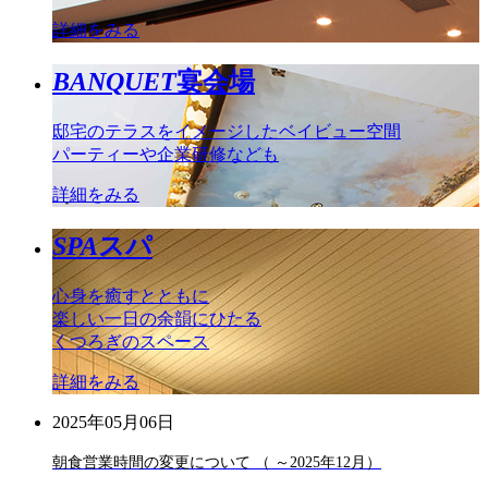
詳細をみる
BANQUET
宴会場
邸宅のテラスをイメージしたベイビュー空間
パーティーや企業研修なども
詳細をみる
SPA
スパ
心身を癒すとともに
楽しい一日の余韻にひたる
くつろぎのスペース
詳細をみる
2025年05月06日
朝食営業時間の変更について （ ～2025年12月）