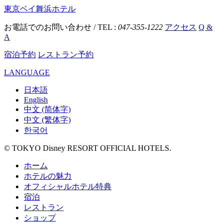
東京ベイ舞浜ホテル
お電話でのお問い合わせ / TEL :
047-355-1222
アクセス
Q &
A
宿泊予約
レストラン予約
LANGUAGE
日本語
English
中文 (简体字)
中文 (繁体字)
한국어
© TOKYO Disney RESORT OFFICIAL HOTELS.
ホーム
ホテルの魅力
オフィシャルホテル特典
宿泊
レストラン
ショップ