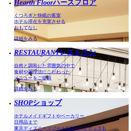
Hearth Floor
ハースフロア
くつろぎと快眠の客室
ホテル滞在を充実させる
おもてなし
詳細をみる
RESTAURANT
レストラン
自然と調和した雰囲気の中で
食材や調理法にこだわった
メニューをご提供
詳細をみる
SHOP
ショップ
ホテルメイドギフトやベーカリー
日用品まで
東京ディズニーリゾート®のパークグッズも