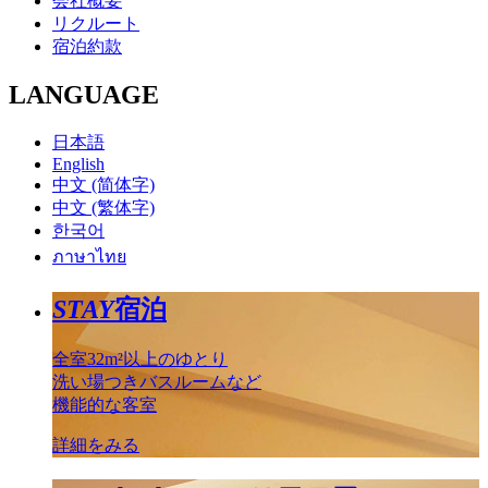
会社概要
リクルート
宿泊約款
LANGUAGE
日本語
English
中文 (简体字)
中文 (繁体字)
한국어
ภาษาไทย
STAY
宿泊
全室32m²以上のゆとり
洗い場つきバスルームなど
機能的な客室
詳細をみる