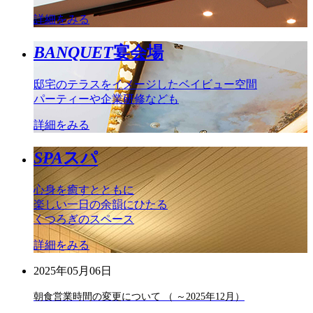
詳細をみる
BANQUET
宴会場
邸宅のテラスをイメージしたベイビュー空間
パーティーや企業研修なども
詳細をみる
SPA
スパ
心身を癒すとともに
楽しい一日の余韻にひたる
くつろぎのスペース
詳細をみる
2025年05月06日
朝食営業時間の変更について （ ～2025年12月）