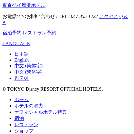
東京ベイ舞浜ホテル
お電話でのお問い合わせ / TEL :
047-355-1222
アクセス
Q &
A
宿泊予約
レストラン予約
LANGUAGE
日本語
English
中文 (简体字)
中文 (繁体字)
한국어
© TOKYO Disney RESORT OFFICIAL HOTELS.
ホーム
ホテルの魅力
オフィシャルホテル特典
宿泊
レストラン
ショップ