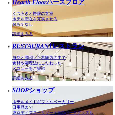
Hearth Floor
ハースフロア
くつろぎと快眠の客室
ホテル滞在を充実させる
おもてなし
詳細をみる
RESTAURANT
レストラン
自然と調和した雰囲気の中で
食材や調理法にこだわった
メニューをご提供
詳細をみる
SHOP
ショップ
ホテルメイドギフトやベーカリー
日用品まで
東京ディズニーリゾート®のパークグッズも