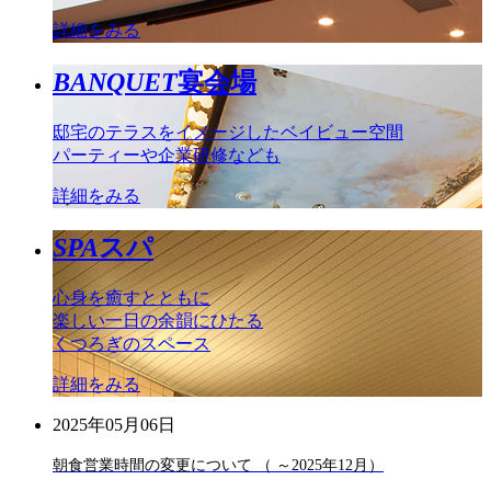
詳細をみる
BANQUET
宴会場
邸宅のテラスをイメージしたベイビュー空間
パーティーや企業研修なども
詳細をみる
SPA
スパ
心身を癒すとともに
楽しい一日の余韻にひたる
くつろぎのスペース
詳細をみる
2025年05月06日
朝食営業時間の変更について （ ～2025年12月）