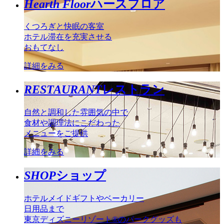
Hearth Floor
ハースフロア
くつろぎと快眠の客室
ホテル滞在を充実させる
おもてなし
詳細をみる
RESTAURANT
レストラン
自然と調和した雰囲気の中で
食材や調理法にこだわった
メニューをご提供
詳細をみる
SHOP
ショップ
ホテルメイドギフトやベーカリー
日用品まで
東京ディズニーリゾート®のパークグッズも