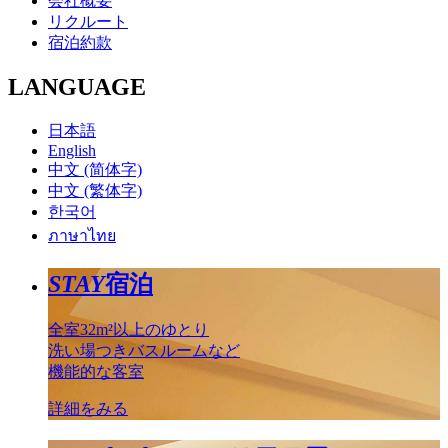
会社概要
リクルート
宿泊約款
LANGUAGE
日本語
English
中文 (简体字)
中文 (繁体字)
한국어
ภาษาไทย
STAY
宿泊
全室32m²以上のゆとり
洗い場つきバスルームなど
機能的な客室
詳細をみる