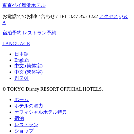
東京ベイ舞浜ホテル
お電話でのお問い合わせ / TEL :
047-355-1222
アクセス
Q &
A
宿泊予約
レストラン予約
LANGUAGE
日本語
English
中文 (简体字)
中文 (繁体字)
한국어
© TOKYO Disney RESORT OFFICIAL HOTELS.
ホーム
ホテルの魅力
オフィシャルホテル特典
宿泊
レストラン
ショップ