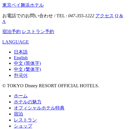
東京ベイ舞浜ホテル
お電話でのお問い合わせ / TEL :
047-355-1222
アクセス
Q &
A
宿泊予約
レストラン予約
LANGUAGE
日本語
English
中文 (简体字)
中文 (繁体字)
한국어
© TOKYO Disney RESORT OFFICIAL HOTELS.
ホーム
ホテルの魅力
オフィシャルホテル特典
宿泊
レストラン
ショップ