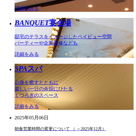
詳細をみる
BANQUET
宴会場
邸宅のテラスをイメージしたベイビュー空間
パーティーや企業研修なども
詳細をみる
SPA
スパ
心身を癒すとともに
楽しい一日の余韻にひたる
くつろぎのスペース
詳細をみる
2025年05月06日
朝食営業時間の変更について （ ～2025年12月）