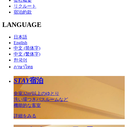
会社概要
リクルート
宿泊約款
LANGUAGE
日本語
English
中文 (简体字)
中文 (繁体字)
한국어
ภาษาไทย
STAY
宿泊
全室32m²以上のゆとり
洗い場つきバスルームなど
機能的な客室
詳細をみる