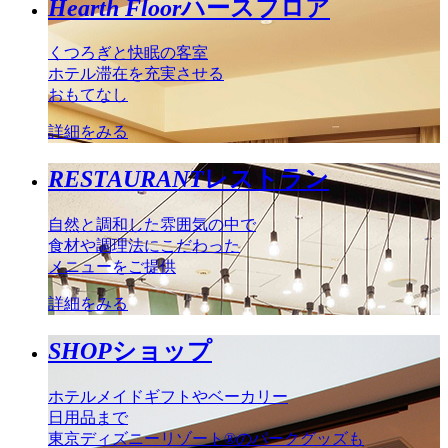
Hearth Floor
ハースフロア
くつろぎと快眠の客室
ホテル滞在を充実させる
おもてなし
詳細をみる
RESTAURANT
レストラン
自然と調和した雰囲気の中で
食材や調理法にこだわった
メニューをご提供
詳細をみる
SHOP
ショップ
ホテルメイドギフトやベーカリー
日用品まで
東京ディズニーリゾート®のパークグッズも