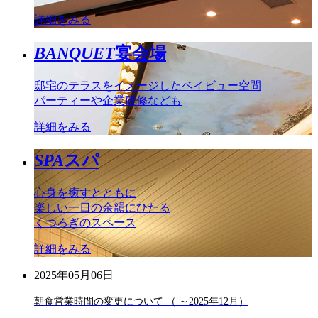
詳細をみる
BANQUET
宴会場
邸宅のテラスをイメージしたベイビュー空間
パーティーや企業研修なども
詳細をみる
SPA
スパ
心身を癒すとともに
楽しい一日の余韻にひたる
くつろぎのスペース
詳細をみる
2025年05月06日
朝食営業時間の変更について （ ～2025年12月）