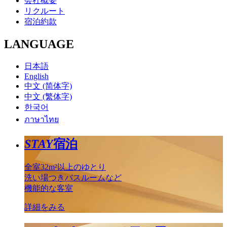
会社概要
リクルート
宿泊約款
LANGUAGE
日本語
English
中文 (简体字)
中文 (繁体字)
한국어
ภาษาไทย
STAY
宿泊
全室32m²以上のゆとり
洗い場つきバスルームなど
機能的な客室
詳細をみる