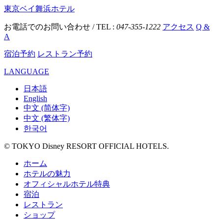
東京ベイ舞浜ホテル
お電話でのお問い合わせ / TEL :
047-355-1222
アクセス
Q &
A
宿泊予約
レストラン予約
LANGUAGE
日本語
English
中文 (简体字)
中文 (繁体字)
한국어
© TOKYO Disney RESORT OFFICIAL HOTELS.
ホーム
ホテルの魅力
オフィシャルホテル特典
宿泊
レストラン
ショップ