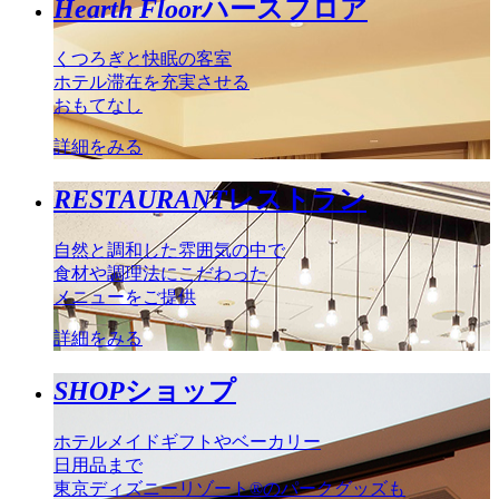
Hearth Floor
ハースフロア
くつろぎと快眠の客室
ホテル滞在を充実させる
おもてなし
詳細をみる
RESTAURANT
レストラン
自然と調和した雰囲気の中で
食材や調理法にこだわった
メニューをご提供
詳細をみる
SHOP
ショップ
ホテルメイドギフトやベーカリー
日用品まで
東京ディズニーリゾート®のパークグッズも