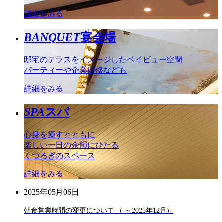
詳細をみる
BANQUET
宴会場
邸宅のテラスをイメージしたベイビュー空間
パーティーや企業研修なども
詳細をみる
SPA
スパ
心身を癒すとともに
楽しい一日の余韻にひたる
くつろぎのスペース
詳細をみる
2025年05月06日
朝食営業時間の変更について （ ～2025年12月）