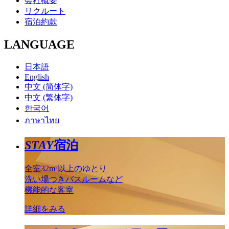
会社概要
リクルート
宿泊約款
LANGUAGE
日本語
English
中文 (简体字)
中文 (繁体字)
한국어
ภาษาไทย
STAY
宿泊
全室32m²以上のゆとり
洗い場つきバスルームなど
機能的な客室
詳細をみる