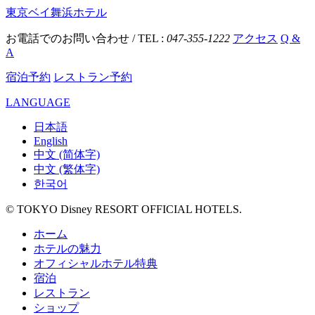
東京ベイ舞浜ホテル
お電話でのお問い合わせ / TEL :
047-355-1222
アクセス
Q &
A
宿泊予約
レストラン予約
LANGUAGE
日本語
English
中文 (简体字)
中文 (繁体字)
한국어
© TOKYO Disney RESORT OFFICIAL HOTELS.
ホーム
ホテルの魅力
オフィシャルホテル特典
宿泊
レストラン
ショップ