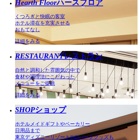
Hearth Floor
ハースフロア
くつろぎと快眠の客室
ホテル滞在を充実させる
おもてなし
詳細をみる
RESTAURANT
レストラン
自然と調和した雰囲気の中で
食材や調理法にこだわった
メニューをご提供
詳細をみる
SHOP
ショップ
ホテルメイドギフトやベーカリー
日用品まで
東京ディズニーリゾート®のパークグッズも