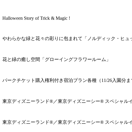
Halloween Story of Trick & Magic !
やわらかな緑と花々の彩りに包まれて「ノルディック・ヒュ
花と緑の癒し空間「グローイングフラワールーム」
パークチケット購入権利付き宿泊プラン各種（11/26入園分ま
東京ディズニーランド®／東京ディズニーシー® スペシャル
東京ディズニーランド®／東京ディズニーシー® スペシャル