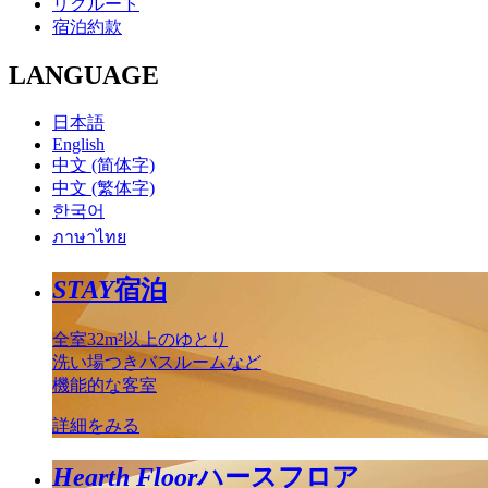
リクルート
宿泊約款
LANGUAGE
日本語
English
中文 (简体字)
中文 (繁体字)
한국어
ภาษาไทย
STAY
宿泊
全室32m²以上のゆとり
洗い場つきバスルームなど
機能的な客室
詳細をみる
Hearth Floor
ハースフロア