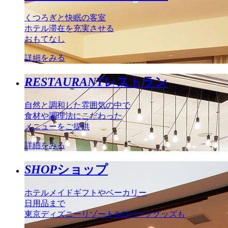
くつろぎと快眠の客室
ホテル滞在を充実させる
おもてなし
詳細をみる
RESTAURANT
レストラン
自然と調和した雰囲気の中で
食材や調理法にこだわった
メニューをご提供
詳細をみる
SHOP
ショップ
ホテルメイドギフトやベーカリー
日用品まで
東京ディズニーリゾート®のパークグッズも