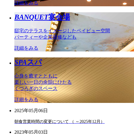
詳細をみる
BANQUET
宴会場
邸宅のテラスをイメージしたベイビュー空間
パーティーや企業研修なども
詳細をみる
SPA
スパ
心身を癒すとともに
楽しい一日の余韻にひたる
くつろぎのスペース
詳細をみる
2025年05月06日
朝食営業時間の変更について （ ～2025年12月）
2023年05月03日