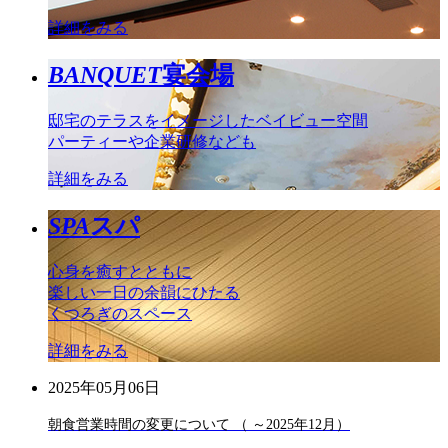
詳細をみる
BANQUET
宴会場
邸宅のテラスをイメージしたベイビュー空間
パーティーや企業研修なども
詳細をみる
SPA
スパ
心身を癒すとともに
楽しい一日の余韻にひたる
くつろぎのスペース
詳細をみる
2025年05月06日
朝食営業時間の変更について （ ～2025年12月）