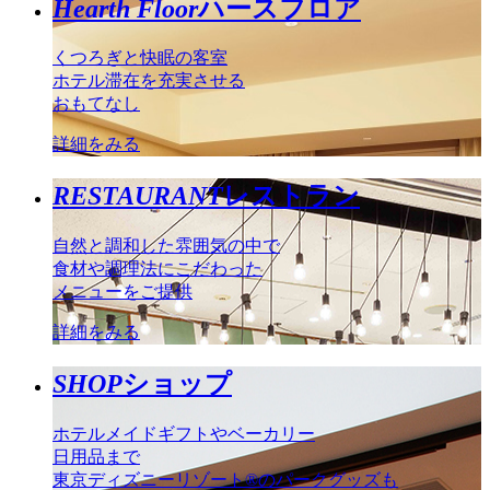
Hearth Floor
ハースフロア
くつろぎと快眠の客室
ホテル滞在を充実させる
おもてなし
詳細をみる
RESTAURANT
レストラン
自然と調和した雰囲気の中で
食材や調理法にこだわった
メニューをご提供
詳細をみる
SHOP
ショップ
ホテルメイドギフトやベーカリー
日用品まで
東京ディズニーリゾート®のパークグッズも