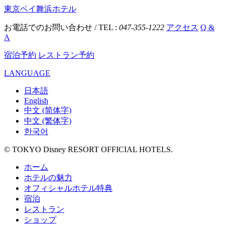
東京ベイ舞浜ホテル
お電話でのお問い合わせ / TEL :
047-355-1222
アクセス
Q &
A
宿泊予約
レストラン予約
LANGUAGE
日本語
English
中文 (简体字)
中文 (繁体字)
한국어
© TOKYO Disney RESORT OFFICIAL HOTELS.
ホーム
ホテルの魅力
オフィシャルホテル特典
宿泊
レストラン
ショップ