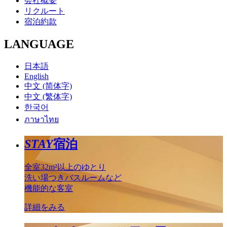
会社概要
リクルート
宿泊約款
LANGUAGE
日本語
English
中文 (简体字)
中文 (繁体字)
한국어
ภาษาไทย
STAY
宿泊
全室32m²以上のゆとり
洗い場つきバスルームなど
機能的な客室
詳細をみる