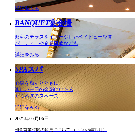
詳細をみる
BANQUET
宴会場
邸宅のテラスをイメージしたベイビュー空間
パーティーや企業研修なども
詳細をみる
SPA
スパ
心身を癒すとともに
楽しい一日の余韻にひたる
くつろぎのスペース
詳細をみる
2025年05月06日
朝食営業時間の変更について （ ～2025年12月）