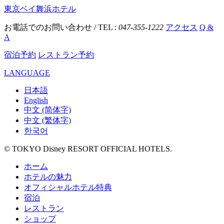
東京ベイ舞浜ホテル
お電話でのお問い合わせ / TEL :
047-355-1222
アクセス
Q &
A
宿泊予約
レストラン予約
LANGUAGE
日本語
English
中文 (简体字)
中文 (繁体字)
한국어
© TOKYO Disney RESORT OFFICIAL HOTELS.
ホーム
ホテルの魅力
オフィシャルホテル特典
宿泊
レストラン
ショップ