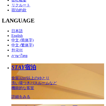
会社概要
リクルート
宿泊約款
LANGUAGE
日本語
English
中文 (简体字)
中文 (繁体字)
한국어
ภาษาไทย
STAY
宿泊
全室32m²以上のゆとり
洗い場つきバスルームなど
機能的な客室
詳細をみる