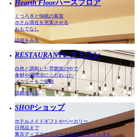
Hearth Floor
ハースフロア
くつろぎと快眠の客室
ホテル滞在を充実させる
おもてなし
詳細をみる
RESTAURANT
レストラン
自然と調和した雰囲気の中で
食材や調理法にこだわった
メニューをご提供
詳細をみる
SHOP
ショップ
ホテルメイドギフトやベーカリー
日用品まで
東京ディズニーリゾート®のパークグッズも