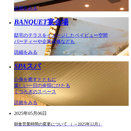
詳細をみる
BANQUET
宴会場
邸宅のテラスをイメージしたベイビュー空間
パーティーや企業研修なども
詳細をみる
SPA
スパ
心身を癒すとともに
楽しい一日の余韻にひたる
くつろぎのスペース
詳細をみる
2025年05月06日
朝食営業時間の変更について （ ～2025年12月）