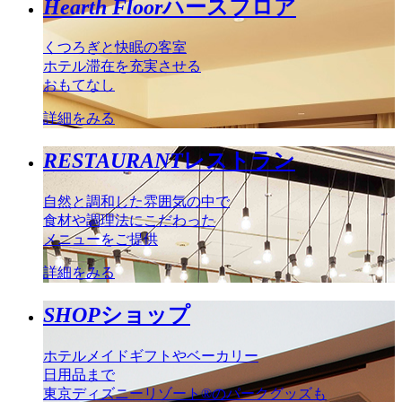
Hearth Floor
ハースフロア
くつろぎと快眠の客室
ホテル滞在を充実させる
おもてなし
詳細をみる
RESTAURANT
レストラン
自然と調和した雰囲気の中で
食材や調理法にこだわった
メニューをご提供
詳細をみる
SHOP
ショップ
ホテルメイドギフトやベーカリー
日用品まで
東京ディズニーリゾート®のパークグッズも