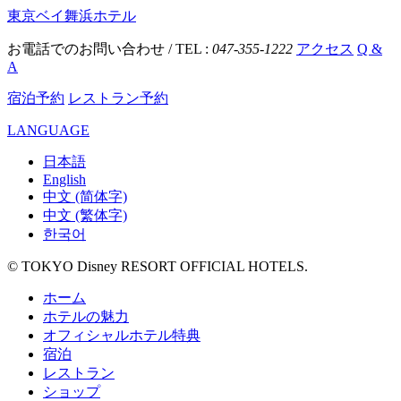
東京ベイ舞浜ホテル
お電話でのお問い合わせ / TEL :
047-355-1222
アクセス
Q &
A
宿泊予約
レストラン予約
LANGUAGE
日本語
English
中文 (简体字)
中文 (繁体字)
한국어
© TOKYO Disney RESORT OFFICIAL HOTELS.
ホーム
ホテルの魅力
オフィシャルホテル特典
宿泊
レストラン
ショップ