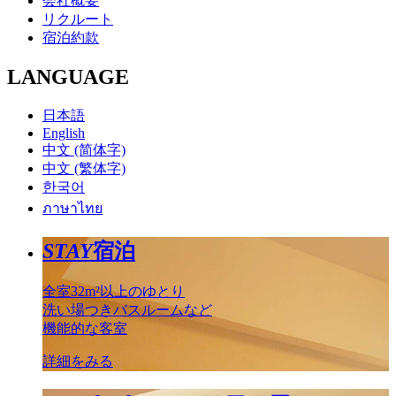
会社概要
リクルート
宿泊約款
LANGUAGE
日本語
English
中文 (简体字)
中文 (繁体字)
한국어
ภาษาไทย
STAY
宿泊
全室32m²以上のゆとり
洗い場つきバスルームなど
機能的な客室
詳細をみる