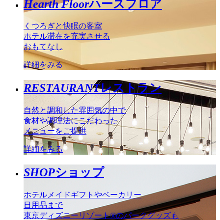
Hearth Floor
ハースフロア
くつろぎと快眠の客室
ホテル滞在を充実させる
おもてなし
詳細をみる
RESTAURANT
レストラン
自然と調和した雰囲気の中で
食材や調理法にこだわった
メニューをご提供
詳細をみる
SHOP
ショップ
ホテルメイドギフトやベーカリー
日用品まで
東京ディズニーリゾート®のパークグッズも