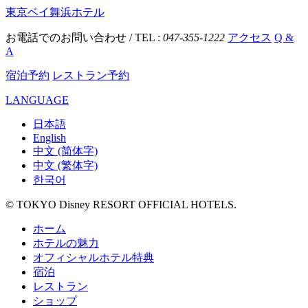
東京ベイ舞浜ホテル
お電話でのお問い合わせ / TEL :
047-355-1222
アクセス
Q &
A
宿泊予約
レストラン予約
LANGUAGE
日本語
English
中文 (简体字)
中文 (繁体字)
한국어
© TOKYO Disney RESORT OFFICIAL HOTELS.
ホーム
ホテルの魅力
オフィシャルホテル特典
宿泊
レストラン
ショップ