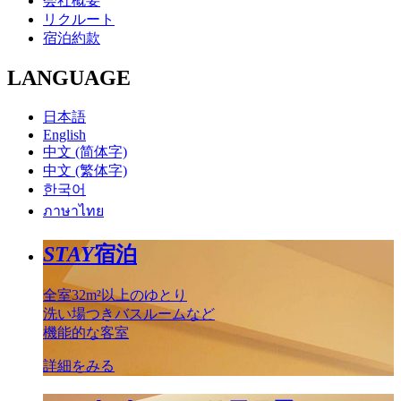
会社概要
リクルート
宿泊約款
LANGUAGE
日本語
English
中文 (简体字)
中文 (繁体字)
한국어
ภาษาไทย
STAY
宿泊
全室32m²以上のゆとり
洗い場つきバスルームなど
機能的な客室
詳細をみる