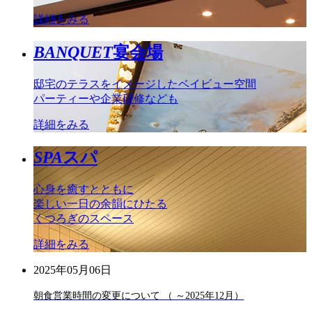
詳細をみる
BANQUET
宴会場
邸宅のテラスをイメージしたベイビュー空間
パーティーや企業研修なども
詳細をみる
SPA
スパ
心身を癒すとともに
楽しい一日の余韻にひたる
くつろぎのスペース
詳細をみる
2025年05月06日
朝食営業時間の変更について （ ～2025年12月）