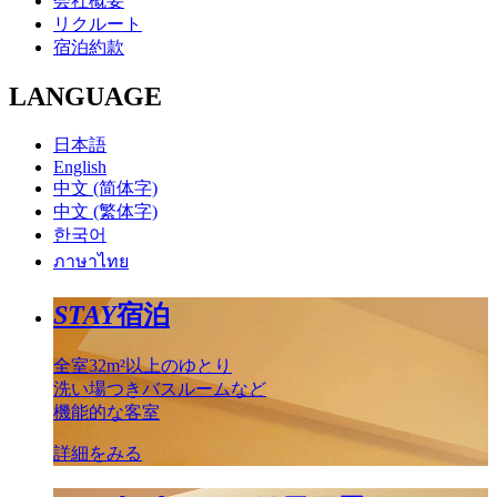
会社概要
リクルート
宿泊約款
LANGUAGE
日本語
English
中文 (简体字)
中文 (繁体字)
한국어
ภาษาไทย
STAY
宿泊
全室32m²以上のゆとり
洗い場つきバスルームなど
機能的な客室
詳細をみる