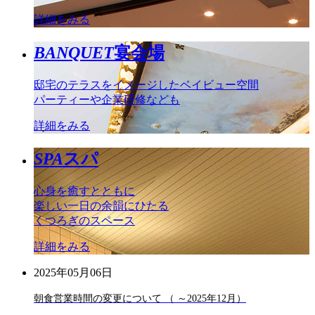
詳細をみる
BANQUET
宴会場
邸宅のテラスをイメージしたベイビュー空間
パーティーや企業研修なども
詳細をみる
SPA
スパ
心身を癒すとともに
楽しい一日の余韻にひたる
くつろぎのスペース
詳細をみる
2025年05月06日
朝食営業時間の変更について （ ～2025年12月）