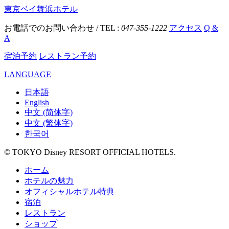
東京ベイ舞浜ホテル
お電話でのお問い合わせ / TEL :
047-355-1222
アクセス
Q &
A
宿泊予約
レストラン予約
LANGUAGE
日本語
English
中文 (简体字)
中文 (繁体字)
한국어
© TOKYO Disney RESORT OFFICIAL HOTELS.
ホーム
ホテルの魅力
オフィシャルホテル特典
宿泊
レストラン
ショップ