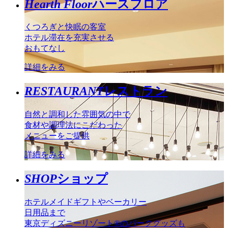
Hearth Floor
ハースフロア
くつろぎと快眠の客室
ホテル滞在を充実させる
おもてなし
詳細をみる
RESTAURANT
レストラン
自然と調和した雰囲気の中で
食材や調理法にこだわった
メニューをご提供
詳細をみる
SHOP
ショップ
ホテルメイドギフトやベーカリー
日用品まで
東京ディズニーリゾート®のパークグッズも