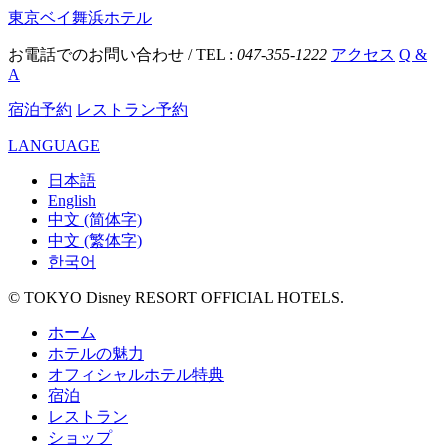
東京ベイ舞浜ホテル
お電話でのお問い合わせ / TEL :
047-355-1222
アクセス
Q &
A
宿泊予約
レストラン予約
LANGUAGE
日本語
English
中文 (简体字)
中文 (繁体字)
한국어
© TOKYO Disney RESORT OFFICIAL HOTELS.
ホーム
ホテルの魅力
オフィシャルホテル特典
宿泊
レストラン
ショップ