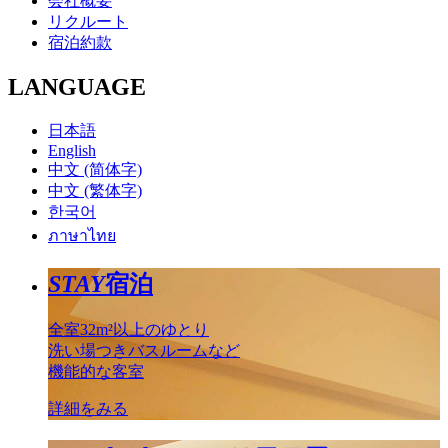
会社概要
リクルート
宿泊約款
LANGUAGE
日本語
English
中文 (简体字)
中文 (繁体字)
한국어
ภาษาไทย
STAY
宿泊
全室32m²以上のゆとり
洗い場つきバスルームなど
機能的な客室
詳細をみる