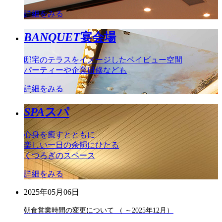
詳細をみる
BANQUET
宴会場
邸宅のテラスをイメージしたベイビュー空間
パーティーや企業研修なども
詳細をみる
SPA
スパ
心身を癒すとともに
楽しい一日の余韻にひたる
くつろぎのスペース
詳細をみる
2025年05月06日
朝食営業時間の変更について （ ～2025年12月）