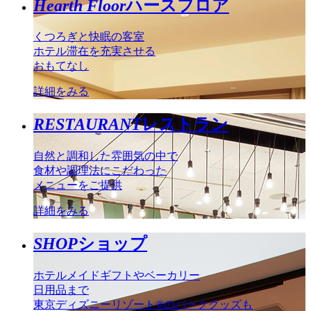
Hearth Floor
ハースフロア
くつろぎと快眠の客室
ホテル滞在を充実させる
おもてなし
詳細をみる
RESTAURANT
レストラン
自然と調和した雰囲気の中で
食材や調理法にこだわった
メニューをご提供
詳細をみる
SHOP
ショップ
ホテルメイドギフトやベーカリー
日用品まで
東京ディズニーリゾート®のパークグッズも