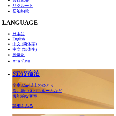
会社概要
リクルート
宿泊約款
LANGUAGE
日本語
English
中文 (简体字)
中文 (繁体字)
한국어
ภาษาไทย
STAY
宿泊
全室32m²以上のゆとり
洗い場つきバスルームなど
機能的な客室
詳細をみる