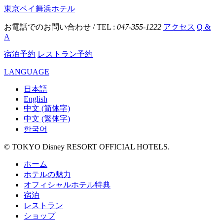
東京ベイ舞浜ホテル
お電話でのお問い合わせ / TEL :
047-355-1222
アクセス
Q &
A
宿泊予約
レストラン予約
LANGUAGE
日本語
English
中文 (简体字)
中文 (繁体字)
한국어
© TOKYO Disney RESORT OFFICIAL HOTELS.
ホーム
ホテルの魅力
オフィシャルホテル特典
宿泊
レストラン
ショップ