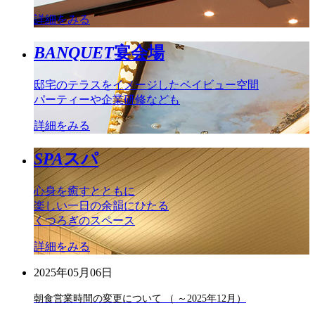
詳細をみる
BANQUET
宴会場
邸宅のテラスをイメージしたベイビュー空間
パーティーや企業研修なども
詳細をみる
SPA
スパ
心身を癒すとともに
楽しい一日の余韻にひたる
くつろぎのスペース
詳細をみる
2025年05月06日
朝食営業時間の変更について （ ～2025年12月）