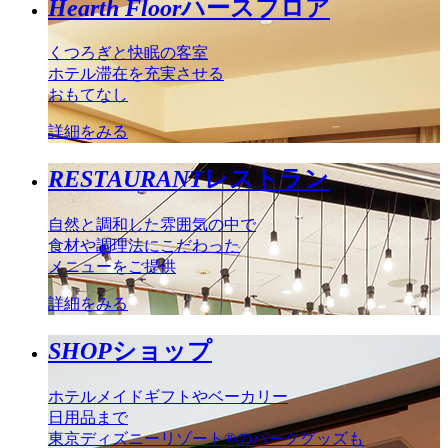
Hearth Floor
ハースフロア
くつろぎと快眠の客室
ホテル滞在を充実させる
おもてなし
詳細をみる
RESTAURANT
レストラン
自然と調和した雰囲気の中で
食材や調理法にこだわった
メニューをご提供
詳細をみる
SHOP
ショップ
ホテルメイドギフトやベーカリー
日用品まで
東京ディズニーリゾート®のパークグッズも