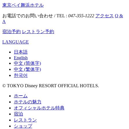
東京ベイ舞浜ホテル
お電話でのお問い合わせ / TEL :
047-355-1222
アクセス
Q &
A
宿泊予約
レストラン予約
LANGUAGE
日本語
English
中文 (简体字)
中文 (繁体字)
한국어
© TOKYO Disney RESORT OFFICIAL HOTELS.
ホーム
ホテルの魅力
オフィシャルホテル特典
宿泊
レストラン
ショップ