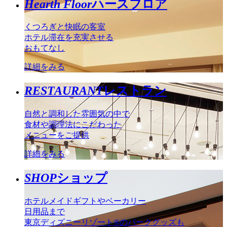
Hearth Floor
ハースフロア
くつろぎと快眠の客室
ホテル滞在を充実させる
おもてなし
詳細をみる
RESTAURANT
レストラン
自然と調和した雰囲気の中で
食材や調理法にこだわった
メニューをご提供
詳細をみる
SHOP
ショップ
ホテルメイドギフトやベーカリー
日用品まで
東京ディズニーリゾート®のパークグッズも