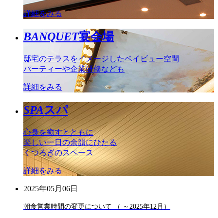
詳細をみる
BANQUET
宴会場
邸宅のテラスをイメージしたベイビュー空間
パーティーや企業研修なども
詳細をみる
SPA
スパ
心身を癒すとともに
楽しい一日の余韻にひたる
くつろぎのスペース
詳細をみる
2025年05月06日
朝食営業時間の変更について （ ～2025年12月）