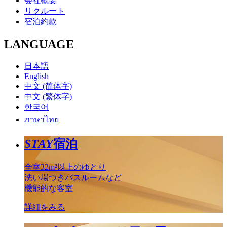
会社概要
リクルート
宿泊約款
LANGUAGE
日本語
English
中文 (简体字)
中文 (繁体字)
한국어
ภาษาไทย
STAY
宿泊
全室32m²以上のゆとり
洗い場つきバスルームなど
機能的な客室
詳細をみる