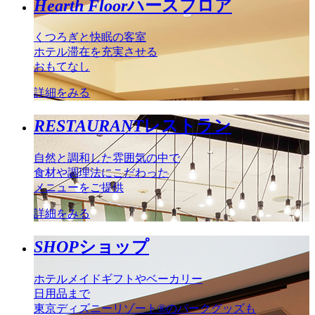
Hearth Floor
ハースフロア
くつろぎと快眠の客室
ホテル滞在を充実させる
おもてなし
詳細をみる
RESTAURANT
レストラン
自然と調和した雰囲気の中で
食材や調理法にこだわった
メニューをご提供
詳細をみる
SHOP
ショップ
ホテルメイドギフトやベーカリー
日用品まで
東京ディズニーリゾート®のパークグッズも