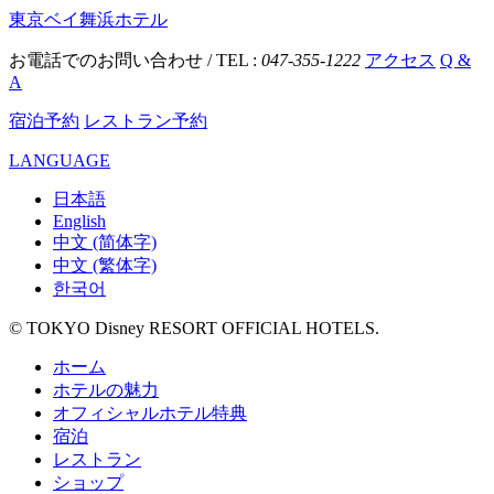
東京ベイ舞浜ホテル
お電話でのお問い合わせ / TEL :
047-355-1222
アクセス
Q &
A
宿泊予約
レストラン予約
LANGUAGE
日本語
English
中文 (简体字)
中文 (繁体字)
한국어
© TOKYO Disney RESORT OFFICIAL HOTELS.
ホーム
ホテルの魅力
オフィシャルホテル特典
宿泊
レストラン
ショップ