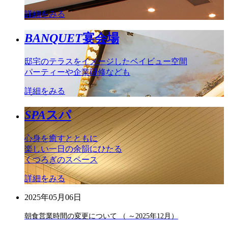
詳細をみる
BANQUET
宴会場
邸宅のテラスをイメージしたベイビュー空間
パーティーや企業研修なども
詳細をみる
SPA
スパ
心身を癒すとともに
楽しい一日の余韻にひたる
くつろぎのスペース
詳細をみる
2025年05月06日
朝食営業時間の変更について （ ～2025年12月）