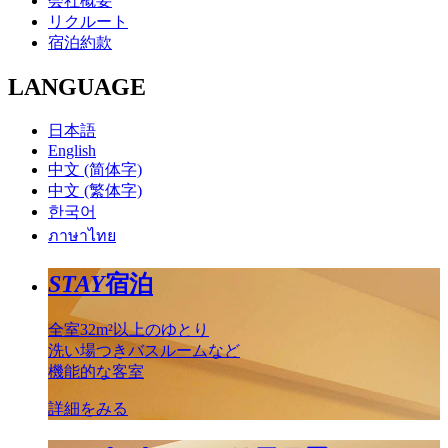
会社概要
リクルート
宿泊約款
LANGUAGE
日本語
English
中文 (简体字)
中文 (繁体字)
한국어
ภาษาไทย
STAY
宿泊
全室32m²以上のゆとり
洗い場つきバスルームなど
機能的な客室
詳細をみる