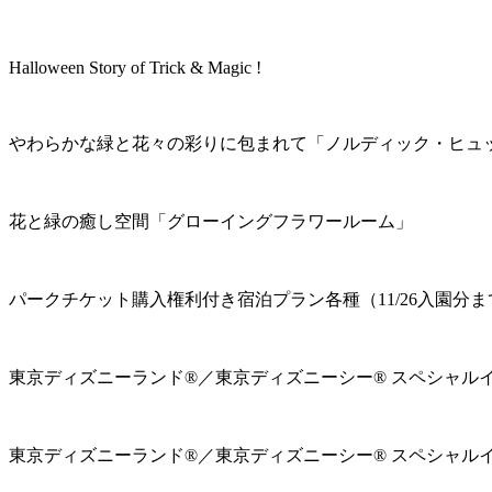
Halloween Story of Trick & Magic !
やわらかな緑と花々の彩りに包まれて「ノルディック・ヒュ
花と緑の癒し空間「グローイングフラワールーム」
パークチケット購入権利付き宿泊プラン各種（11/26入園分ま
東京ディズニーランド®／東京ディズニーシー® スペシャル
東京ディズニーランド®／東京ディズニーシー® スペシャル