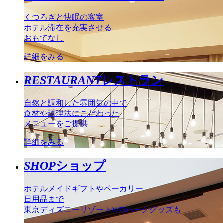
くつろぎと快眠の客室
ホテル滞在を充実させる
おもてなし
詳細をみる
RESTAURANT
レストラン
自然と調和した雰囲気の中で
食材や調理法にこだわった
メニューをご提供
詳細をみる
SHOP
ショップ
ホテルメイドギフトやベーカリー
日用品まで
東京ディズニーリゾート®のパークグッズも