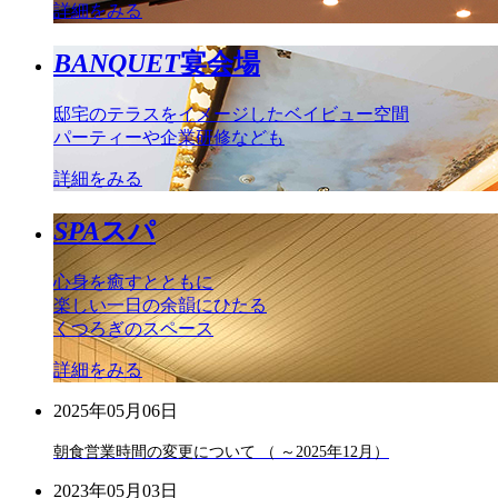
詳細をみる
BANQUET
宴会場
邸宅のテラスをイメージしたベイビュー空間
パーティーや企業研修なども
詳細をみる
SPA
スパ
心身を癒すとともに
楽しい一日の余韻にひたる
くつろぎのスペース
詳細をみる
2025年05月06日
朝食営業時間の変更について （ ～2025年12月）
2023年05月03日