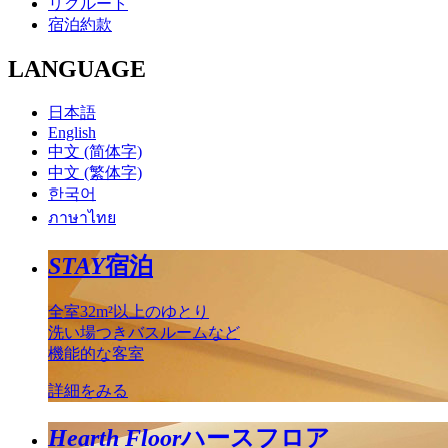
リクルート
宿泊約款
LANGUAGE
日本語
English
中文 (简体字)
中文 (繁体字)
한국어
ภาษาไทย
STAY
宿泊
全室32m²以上のゆとり
洗い場つきバスルームなど
機能的な客室
詳細をみる
Hearth Floor
ハースフロア