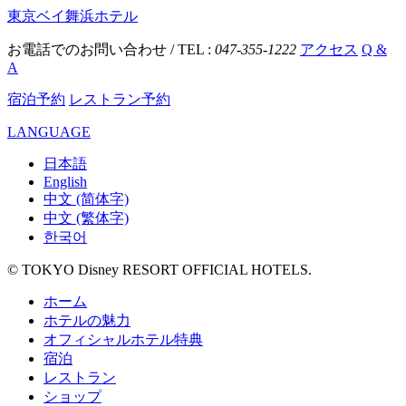
東京ベイ舞浜ホテル
お電話でのお問い合わせ / TEL :
047-355-1222
アクセス
Q &
A
宿泊予約
レストラン予約
LANGUAGE
日本語
English
中文 (简体字)
中文 (繁体字)
한국어
© TOKYO Disney RESORT OFFICIAL HOTELS.
ホーム
ホテルの魅力
オフィシャルホテル特典
宿泊
レストラン
ショップ