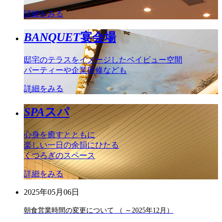
詳細をみる
BANQUET
宴会場
邸宅のテラスをイメージしたベイビュー空間
パーティーや企業研修なども
詳細をみる
SPA
スパ
心身を癒すとともに
楽しい一日の余韻にひたる
くつろぎのスペース
詳細をみる
2025年05月06日
朝食営業時間の変更について （ ～2025年12月）