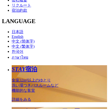
会社概要
リクルート
宿泊約款
LANGUAGE
日本語
English
中文 (简体字)
中文 (繁体字)
한국어
ภาษาไทย
STAY
宿泊
全室32m²以上のゆとり
洗い場つきバスルームなど
機能的な客室
詳細をみる