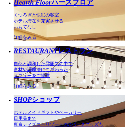
Hearth Floor
ハースフロア
くつろぎと快眠の客室
ホテル滞在を充実させる
おもてなし
詳細をみる
RESTAURANT
レストラン
自然と調和した雰囲気の中で
食材や調理法にこだわった
メニューをご提供
詳細をみる
SHOP
ショップ
ホテルメイドギフトやベーカリー
日用品まで
東京ディズニーリゾート®のパークグッズも