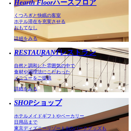
Hearth Floor
ハースフロア
くつろぎと快眠の客室
ホテル滞在を充実させる
おもてなし
詳細をみる
RESTAURANT
レストラン
自然と調和した雰囲気の中で
食材や調理法にこだわった
メニューをご提供
詳細をみる
SHOP
ショップ
ホテルメイドギフトやベーカリー
日用品まで
東京ディズニーリゾート®のパークグッズも