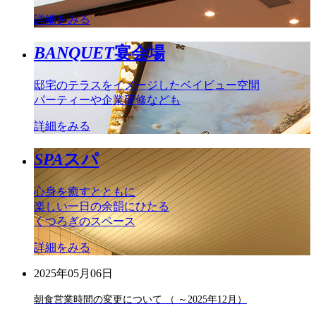
詳細をみる
BANQUET
宴会場
邸宅のテラスをイメージしたベイビュー空間
パーティーや企業研修なども
詳細をみる
SPA
スパ
心身を癒すとともに
楽しい一日の余韻にひたる
くつろぎのスペース
詳細をみる
2025年05月06日
朝食営業時間の変更について （ ～2025年12月）