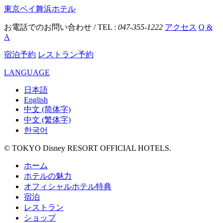
東京ベイ舞浜ホテル
お電話でのお問い合わせ / TEL :
047-355-1222
アクセス
Q &
A
宿泊予約
レストラン予約
LANGUAGE
日本語
English
中文 (简体字)
中文 (繁体字)
한국어
© TOKYO Disney RESORT OFFICIAL HOTELS.
ホーム
ホテルの魅力
オフィシャルホテル特典
宿泊
レストラン
ショップ