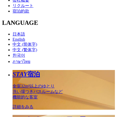
会社概要
リクルート
宿泊約款
LANGUAGE
日本語
English
中文 (简体字)
中文 (繁体字)
한국어
ภาษาไทย
STAY
宿泊
全室32m²以上のゆとり
洗い場つきバスルームなど
機能的な客室
詳細をみる