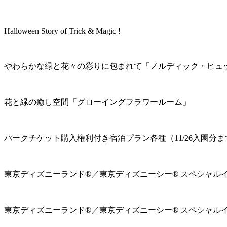
Halloween Story of Trick & Magic !
やわらかな緑と花々の彩りに包まれて「ノルディック・ヒュ
花と緑の癒し空間「グローイングフラワールーム」
パークチケット購入権利付き宿泊プラン各種（11/26入園分ま
東京ディズニーランド®／東京ディズニーシー® スペシャル
東京ディズニーランド®／東京ディズニーシー® スペシャル