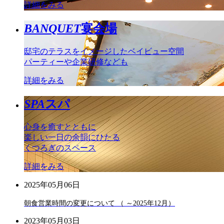
詳細をみる
BANQUET
宴会場
邸宅のテラスをイメージしたベイビュー空間
パーティーや企業研修なども
詳細をみる
SPA
スパ
心身を癒すとともに
楽しい一日の余韻にひたる
くつろぎのスペース
詳細をみる
2025年05月06日
朝食営業時間の変更について （ ～2025年12月）
2023年05月03日