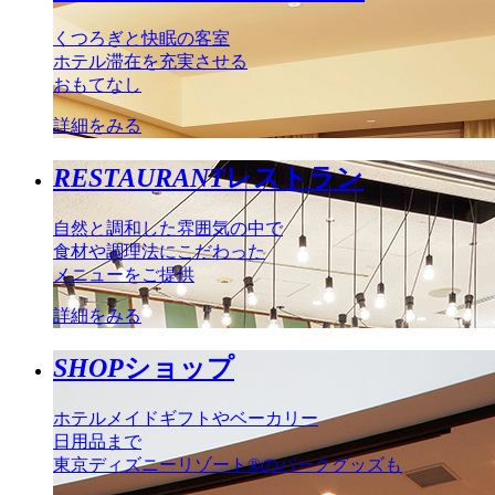
くつろぎと快眠の客室
ホテル滞在を充実させる
おもてなし
詳細をみる
RESTAURANT
レストラン
自然と調和した雰囲気の中で
食材や調理法にこだわった
メニューをご提供
詳細をみる
SHOP
ショップ
ホテルメイドギフトやベーカリー
日用品まで
東京ディズニーリゾート®のパークグッズも