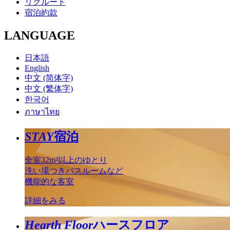
リクルート
宿泊約款
LANGUAGE
日本語
English
中文 (简体字)
中文 (繁体字)
한국어
ภาษาไทย
STAY
宿泊
全室32m²以上のゆとり
洗い場つきバスルームなど
機能的な客室
詳細をみる
Hearth Floor
ハースフロア