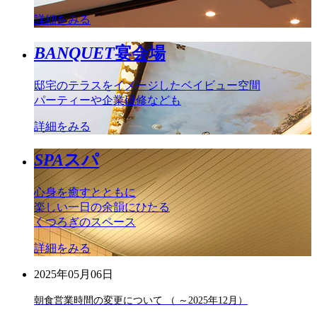
詳細をみる
BANQUET
宴会場
邸宅のテラスをイメージしたベイビュー空間
パーティーや企業研修なども
詳細をみる
SPA
スパ
心身を癒すとともに
楽しい一日の余韻にひたる
くつろぎのスペース
詳細をみる
2025年05月06日
朝食営業時間の変更について （ ～2025年12月）