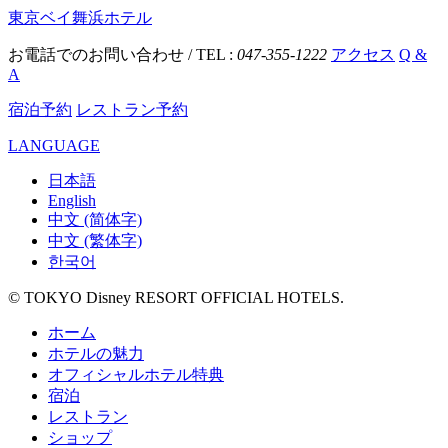
東京ベイ舞浜ホテル
お電話でのお問い合わせ / TEL :
047-355-1222
アクセス
Q &
A
宿泊予約
レストラン予約
LANGUAGE
日本語
English
中文 (简体字)
中文 (繁体字)
한국어
© TOKYO Disney RESORT OFFICIAL HOTELS.
ホーム
ホテルの魅力
オフィシャルホテル特典
宿泊
レストラン
ショップ