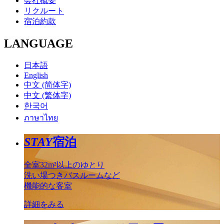
会社概要
リクルート
宿泊約款
LANGUAGE
日本語
English
中文 (简体字)
中文 (繁体字)
한국어
ภาษาไทย
STAY
宿泊
全室32m²以上のゆとり
洗い場つきバスルームなど
機能的な客室
詳細をみる