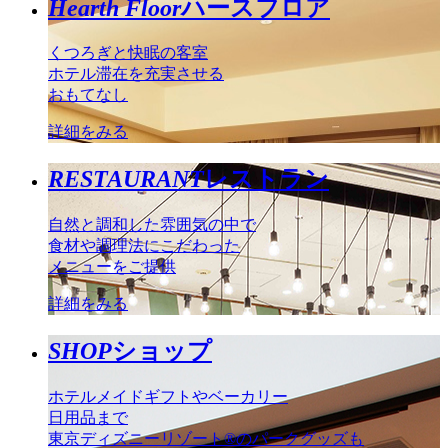
Hearth Floor
ハースフロア
くつろぎと快眠の客室
ホテル滞在を充実させる
おもてなし
詳細をみる
RESTAURANT
レストラン
自然と調和した雰囲気の中で
食材や調理法にこだわった
メニューをご提供
詳細をみる
SHOP
ショップ
ホテルメイドギフトやベーカリー
日用品まで
東京ディズニーリゾート®のパークグッズも