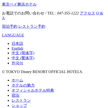
東京ベイ舞浜ホテル
お電話でのお問い合わせ / TEL :
047-355-1222
アクセス
Q &
A
宿泊予約
レストラン予約
LANGUAGE
日本語
English
中文 (简体字)
中文 (繁体字)
한국어
© TOKYO Disney RESORT OFFICIAL HOTELS.
ホーム
ホテルの魅力
オフィシャルホテル特典
宿泊
レストラン
ショップ