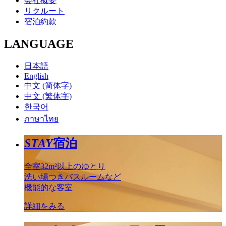
会社概要
リクルート
宿泊約款
LANGUAGE
日本語
English
中文 (简体字)
中文 (繁体字)
한국어
ภาษาไทย
STAY
宿泊
全室32m²以上のゆとり
洗い場つきバスルームなど
機能的な客室
詳細をみる