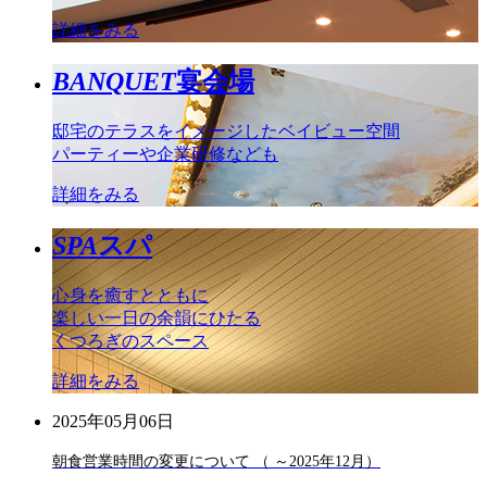
詳細をみる
BANQUET
宴会場
邸宅のテラスをイメージしたベイビュー空間
パーティーや企業研修なども
詳細をみる
SPA
スパ
心身を癒すとともに
楽しい一日の余韻にひたる
くつろぎのスペース
詳細をみる
2025年05月06日
朝食営業時間の変更について （ ～2025年12月）