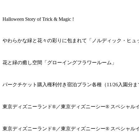
Halloween Story of Trick & Magic !
やわらかな緑と花々の彩りに包まれて「ノルディック・ヒュ
花と緑の癒し空間「グローイングフラワールーム」
パークチケット購入権利付き宿泊プラン各種（11/26入園分ま
東京ディズニーランド®／東京ディズニーシー® スペシャル
東京ディズニーランド®／東京ディズニーシー® スペシャル