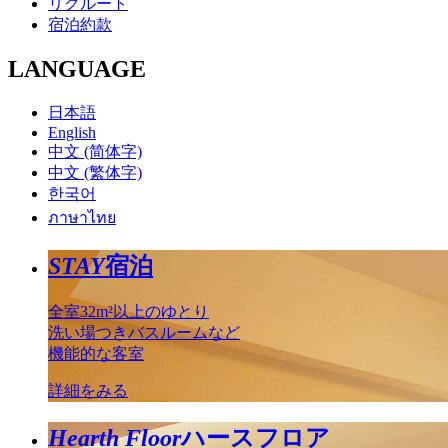
リクルート
宿泊約款
LANGUAGE
日本語
English
中文 (简体字)
中文 (繁体字)
한국어
ภาษาไทย
STAY
宿泊
全室32m²以上のゆとり
洗い場つきバスルームなど
機能的な客室
詳細をみる
Hearth Floor
ハースフロア