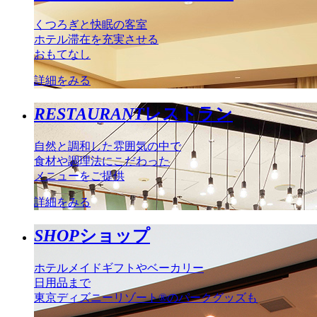
くつろぎと快眠の客室
ホテル滞在を充実させる
おもてなし
詳細をみる
RESTAURANT
レストラン
自然と調和した雰囲気の中で
食材や調理法にこだわった
メニューをご提供
詳細をみる
SHOP
ショップ
ホテルメイドギフトやベーカリー
日用品まで
東京ディズニーリゾート®のパークグッズも