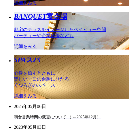
詳細をみる
BANQUET
宴会場
邸宅のテラスをイメージしたベイビュー空間
パーティーや企業研修なども
詳細をみる
SPA
スパ
心身を癒すとともに
楽しい一日の余韻にひたる
くつろぎのスペース
詳細をみる
2025年05月06日
朝食営業時間の変更について （ ～2025年12月）
2023年05月03日