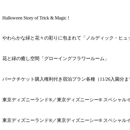
Halloween Story of Trick & Magic !
やわらかな緑と花々の彩りに包まれて「ノルディック・ヒュ
花と緑の癒し空間「グローイングフラワールーム」
パークチケット購入権利付き宿泊プラン各種（11/26入園分ま
東京ディズニーランド®／東京ディズニーシー® スペシャル
東京ディズニーランド®／東京ディズニーシー® スペシャル