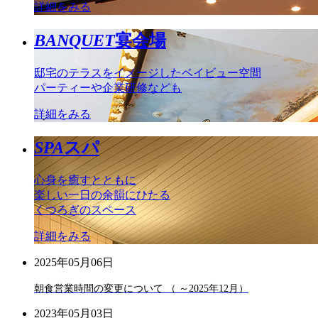
詳細をみる
BANQUET
宴会場
邸宅のテラスをイメージしたベイビュー空間
パーティーや企業研修なども
詳細をみる
SPA
スパ
心身を癒すとともに
楽しい一日の余韻にひたる
くつろぎのスペース
詳細をみる
2025年05月06日
朝食営業時間の変更について （ ～2025年12月）
2023年05月03日