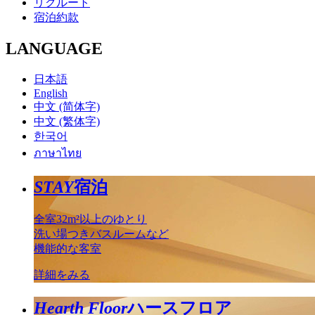
リクルート
宿泊約款
LANGUAGE
日本語
English
中文 (简体字)
中文 (繁体字)
한국어
ภาษาไทย
STAY
宿泊
全室32m²以上のゆとり
洗い場つきバスルームなど
機能的な客室
詳細をみる
Hearth Floor
ハースフロア