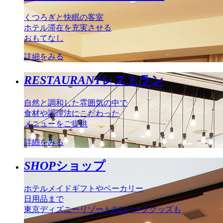
くつろぎと快眠の客室
ホテル滞在を充実させる
おもてなし
詳細をみる
RESTAURANT
レストラン
自然と調和した雰囲気の中で
食材や調理法にこだわった
メニューをご提供
詳細をみる
SHOP
ショップ
ホテルメイドギフトやベーカリー
日用品まで
東京ディズニーリゾート®のパークグッズも