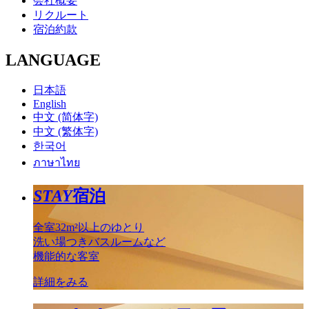
会社概要
リクルート
宿泊約款
LANGUAGE
日本語
English
中文 (简体字)
中文 (繁体字)
한국어
ภาษาไทย
STAY
宿泊
全室32m²以上のゆとり
洗い場つきバスルームなど
機能的な客室
詳細をみる