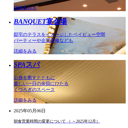
詳細をみる
BANQUET
宴会場
邸宅のテラスをイメージしたベイビュー空間
パーティーや企業研修なども
詳細をみる
SPA
スパ
心身を癒すとともに
楽しい一日の余韻にひたる
くつろぎのスペース
詳細をみる
2025年05月06日
朝食営業時間の変更について （ ～2025年12月）