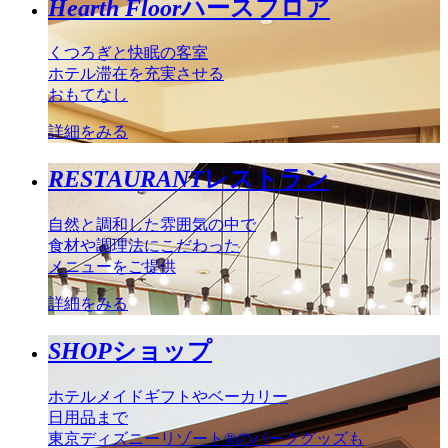
Hearth Floor
ハースフロア
くつろぎと快眠の客室
ホテル滞在を充実させる
おもてなし
詳細をみる
RESTAURANT
レストラン
自然と調和した雰囲気の中で
食材や調理法にこだわった
メニューをご提供
詳細をみる
SHOP
ショップ
ホテルメイドギフトやベーカリー
日用品まで
東京ディズニーリゾート®のパークグッズも