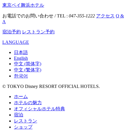
東京ベイ舞浜ホテル
お電話でのお問い合わせ / TEL :
047-355-1222
アクセス
Q &
A
宿泊予約
レストラン予約
LANGUAGE
日本語
English
中文 (简体字)
中文 (繁体字)
한국어
© TOKYO Disney RESORT OFFICIAL HOTELS.
ホーム
ホテルの魅力
オフィシャルホテル特典
宿泊
レストラン
ショップ