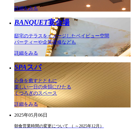
詳細をみる
BANQUET
宴会場
邸宅のテラスをイメージしたベイビュー空間
パーティーや企業研修なども
詳細をみる
SPA
スパ
心身を癒すとともに
楽しい一日の余韻にひたる
くつろぎのスペース
詳細をみる
2025年05月06日
朝食営業時間の変更について （ ～2025年12月）