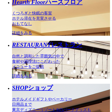
Hearth Floor
ハースフロア
くつろぎと快眠の客室
ホテル滞在を充実させる
おもてなし
詳細をみる
RESTAURANT
レストラン
自然と調和した雰囲気の中で
食材や調理法にこだわった
メニューをご提供
詳細をみる
SHOP
ショップ
ホテルメイドギフトやベーカリー
日用品まで
東京ディズニーリゾート®のパークグッズも