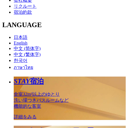
会社概要
リクルート
宿泊約款
LANGUAGE
日本語
English
中文 (简体字)
中文 (繁体字)
한국어
ภาษาไทย
STAY
宿泊
全室32m²以上のゆとり
洗い場つきバスルームなど
機能的な客室
詳細をみる