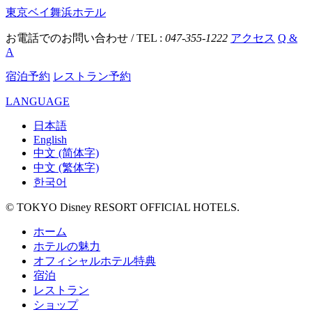
東京ベイ舞浜ホテル
お電話でのお問い合わせ / TEL :
047-355-1222
アクセス
Q &
A
宿泊予約
レストラン予約
LANGUAGE
日本語
English
中文 (简体字)
中文 (繁体字)
한국어
© TOKYO Disney RESORT OFFICIAL HOTELS.
ホーム
ホテルの魅力
オフィシャルホテル特典
宿泊
レストラン
ショップ