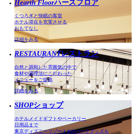
Hearth Floor
ハースフロア
くつろぎと快眠の客室
ホテル滞在を充実させる
おもてなし
詳細をみる
RESTAURANT
レストラン
自然と調和した雰囲気の中で
食材や調理法にこだわった
メニューをご提供
詳細をみる
SHOP
ショップ
ホテルメイドギフトやベーカリー
日用品まで
東京ディズニーリゾート®のパークグッズも