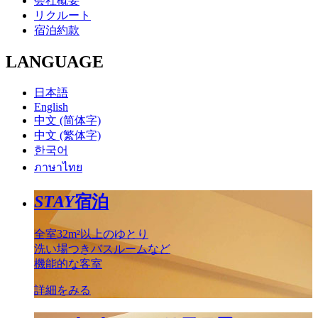
会社概要
リクルート
宿泊約款
LANGUAGE
日本語
English
中文 (简体字)
中文 (繁体字)
한국어
ภาษาไทย
STAY
宿泊
全室32m²以上のゆとり
洗い場つきバスルームなど
機能的な客室
詳細をみる