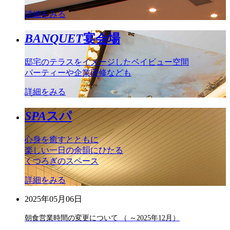
詳細をみる
BANQUET
宴会場
邸宅のテラスをイメージしたベイビュー空間
パーティーや企業研修なども
詳細をみる
SPA
スパ
心身を癒すとともに
楽しい一日の余韻にひたる
くつろぎのスペース
詳細をみる
2025年05月06日
朝食営業時間の変更について （ ～2025年12月）