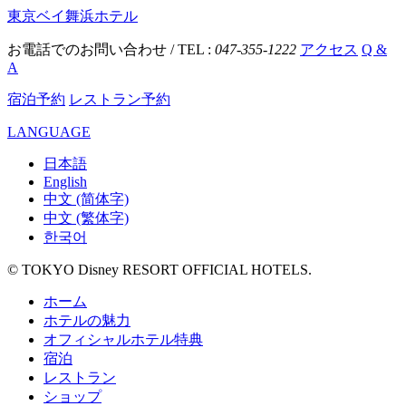
東京ベイ舞浜ホテル
お電話でのお問い合わせ / TEL :
047-355-1222
アクセス
Q &
A
宿泊予約
レストラン予約
LANGUAGE
日本語
English
中文 (简体字)
中文 (繁体字)
한국어
© TOKYO Disney RESORT OFFICIAL HOTELS.
ホーム
ホテルの魅力
オフィシャルホテル特典
宿泊
レストラン
ショップ